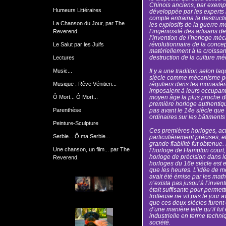
Chinois anciens, par exempl
Humeurs Littéraires
développée par les experts mi
compte entraina la destructi
La Chanson du Jour, par The
les explosifs de la guerre
l’ingéniosité des artisans d
Reverend.
l’invention de l’horloge méc
révolutionnaire de la conce
Le Salut par les Juifs
matériellement à la croissanc
destruction de la culture mé
Lectures
Music...
Il y a une tradition selon la
siècle comme mécanisme pour
Musique : Rêve Vénitien...
réguliers dans les monastère
imposaient à leurs occupants
Ô Mort... Ô Mort...
moyen âge la plus proche de
première horloge authentiqu
Parenthèse
pas avant le 14e siècle que
ordinaires sur les bâtiments
Peinture-Sculpture
Ces premières horloges, act
Serbie... Ô ma Serbie...
particulièrement précises, e
grande fiabilité fut obtenue
Une chanson, un film... par The
l’horloge de Hampton court, 
horloge de précision dans l
Reverend.
horloges du 16e siècle est e
que les heures. L’idée de m
avait été émise par les mat
n’exista pas jusqu’à l’inven
était suffisante pour permettr
trotteuse ne vit pas le jour a
que ces deux siècles furent 
d’une manière telle qu’il fut
industrielle en terme techni
société.