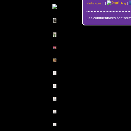
del.icio.us
|
|
Digg
|
Les commentaires sont ferm