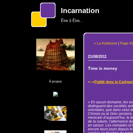
Incarnation
Être ô Être...
« La Noblesse
|
Page d'
21/08/2011
Time is money
À propos
=--=
Publié dans la Catégor
« En aucun domaine, les soc
distinguent des sociétés an
orientales, que dans celui d
Chinois ou le Grec anciens,
mexicain d’aujourd’hui, le t
de la nature, l’alternance du
en saison. Les nomades et l
encore leurs jours depuis le
années en fonction du temp