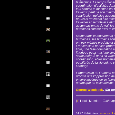
la machine. Le temps méca
coordination d’activités da
tout comme la machine est 
travail superflu à son mini
contribution qu’elles apport
heurts et devraient être uti
travailler ensemble et à él
aucun cas on ne devrait les 
humaines comme c’est le ca
Maintenant, le mouvement d
humaines : les humains sont
ont eux mêmes produite et 
Frankenstein par son propre
libre, une telle domination a
l’horloge ou la machine ser
serait relégué dans sa vrai
coordination, et les hommes
équilibrée de la vie qui ne s
l’horloge.
L’oppression de l’homme par
ridicule que l’oppression de
entière implique de se libére
autant que de celle des loi
George Woodcock
,
War co
[
1
] Lewis Mumford,
Technique
14:47 Publié dans
Lectures
|
Li