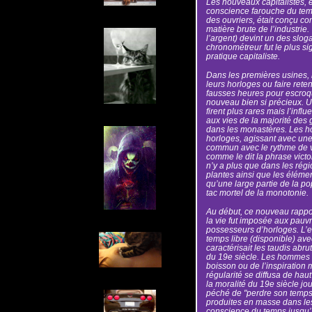
Les nouveaux capitalistes, e
conscience farouche du temps
des ouvriers, était conçu com
matière brute de l’industrie.
l’argent) devint un des sloga
chronométreur fut le plus sig
pratique capitaliste.
Dans les premières usines, l
leurs horloges ou faire retent
fausses heures pour escroqu
nouveau bien si précieux. Ul
firent plus rares mais l’infl
aux vies de la majorité des 
dans les monastères. Les h
horloges, agissant avec une 
commun avec le rythme de vi
comme le dit la phrase vict
n’y a plus que dans les régi
plantes ainsi que les éléme
qu’une large partie de la po
tac mortel de la monotonie.
Au début, ce nouveau rappor
la vie fut imposée aux pauvr
possesseurs d’horloges. L’es
temps libre (disponible) ave
caractérisait les taudis abru
du 19e siècle. Les hommes 
boisson ou de l’inspiration 
régularité se diffusa de haut
la moralité du 19e siècle jou
péché de "perdre son temps"
produites en masse dans les
conscience du temps jusqu’à