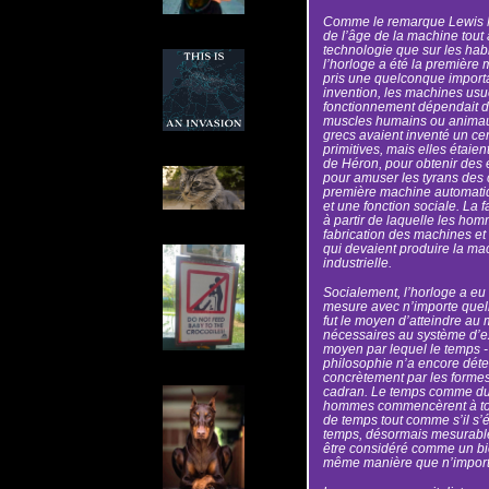
Comme le remarque Lewis 
de l’âge de la machine tout 
technologie que sur les ha
l’horloge a été la première
pris une quelconque import
invention, les machines usue
fonctionnement dépendait d’u
muscles humains ou animaux, 
grecs avaient inventé un c
primitives, mais elles étaie
de Héron, pour obtenir des e
pour amuser les tyrans des ci
première machine automatiq
et une fonction sociale. La f
à partir de laquelle les hom
fabrication des machines et
qui devaient produire la ma
industrielle.
Socialement, l’horloge a e
mesure avec n’importe quell
fut le moyen d’atteindre au m
nécessaires au système d’exp
moyen par lequel le temps -
philosophie n’a encore déte
concrètement par les formes
cadran. Le temps comme dur
hommes commencèrent à touj
de temps tout comme s’il s’ét
temps, désormais mesurable
être considéré comme un bie
même manière que n’importe