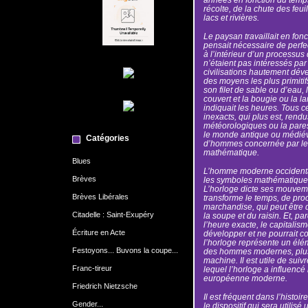
récolte, de la chute des feui
lacs et rivières.
Le paysan travaillait en fonc
pensait nécessaire de perfec
à l’intérieur d’un processu
n’étaient pas intéressés pa
civilisations hautement dév
des moyens les plus primitif
son filet de sable ou d’eau, 
couvert et la bougie ou la 
indiquait les heures. Tous ce
inexacts, qui plus est, rend
météorologiques ou la pares
le monde antique ou médiéval
Catégories
d’hommes concernée par le 
mathématique.
Blues
L’homme moderne occidental
Brèves
les symboles mathématiques
L’horloge dicte ses mouveme
Brèves Libérales
transforme le temps, de proce
marchandise, qui peut être
Citadelle : Saint-Exupéry
la soupe et du raisin. Et, 
l’heure exacte, le capitalism
Écriture en Acte
développer et ne pourrait con
l’horloge représente un élé
Festoyons... Buvons la coupe...
des hommes modernes, plus 
machine. Il est utile de suiv
Franc-tireur
lequel l’horloge a influencé
européenne moderne.
Friedrich Nietzsche
Il est fréquent dans l’histoi
Gender...
le dispositif qui sera utilis