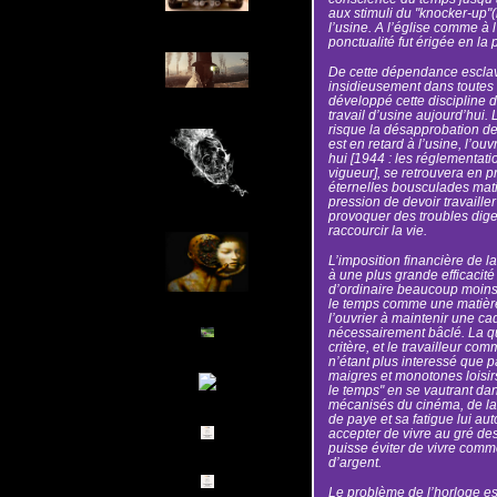
aux stimuli du "knocker-up"(r
l’usine. A l’église comme à l
ponctualité fut érigée en la
De cette dépendance esclav
insidieusement dans toutes l
développé cette discipline d
travail d’usine aujourd’hui.
risque la désapprobation de 
est en retard à l’usine, l’ou
hui [1944 : les réglementat
vigueur], se retrouvera en pr
éternelles bousculades matin
pression de devoir travailler
provoquer des troubles digest
raccourcir la vie.
L’imposition financière de la
à une plus grande efficacité 
d’ordinaire beaucoup moins
le temps comme une matière 
l’ouvrier à maintenir une ca
nécessairement bâclé. La quan
critère, et le travailleur c
n’étant plus interessé que p
maigres et monotones loisirs 
le temps" en se vautrant dans
mécanisés du cinéma, de la
de paye et sa fatigue lui aut
accepter de vivre au gré de
puisse éviter de vivre comme
d’argent.
Le problème de l’horloge est