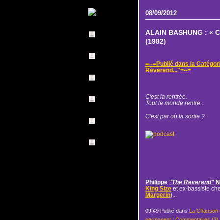
08/09/2012
ALAIN BASHUNG : « C'
(1982)
=--=Publié dans la Catégor
Reverend..."=--=
C'est la rentrée.
Tout le monde rentre...
C'est par où la sortie ?
Philippe
"The Reverend"
N
King Size
et ex-bassiste ch
Margerin
)...
09:49 Publié dans
La Chanson 
permanent
|
Commentaires (3)