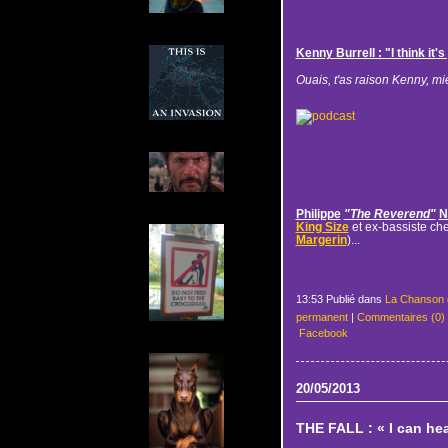
Kenny Burrell : "I think it'
Ouais, t'as raison Kenny, mi
Philippe
"The Reverend"
N
King Size
et ex-bassiste ch
Margerin
)...
13:53 Publié dans
La Chanson 
permanent
|
Commentaires (0)
Facebook
20/05/2013
THE FALL : « I can hea