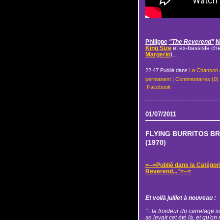
Philippe
"The Reverend"
N
King Size
et ex-bassiste ch
Margerin
)...
22:47 Publié dans
La Chanson 
permanent
|
Commentaires (0)
Facebook
01/07/2011
FLYING BURRITOS BRO
(1970)
=--=Publié dans la Catégor
Reverend..."=--=
Et voilà juillet à nouveau :
"...la froideur du carrelage 
se levait cet été là, et qu'on