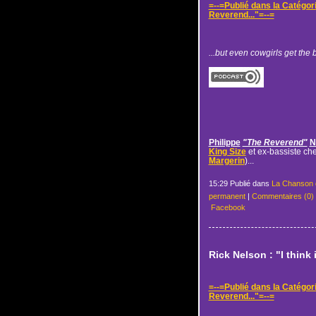
=--=Publié dans la Catégor
Reverend..."=--=
...but even cowgirls get the b
Philippe
"The Reverend"
N
King Size
et ex-bassiste ch
Margerin
)...
15:29 Publié dans
La Chanson 
permanent
|
Commentaires (0)
Facebook
Rick Nelson : "I think 
=--=Publié dans la Catégor
Reverend..."=--=