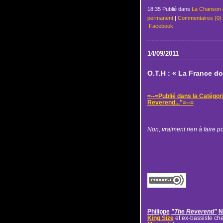
18:35 Publié dans
La Chanson 
permanent
|
Commentaires (0)
Facebook
14/09/2011
O.T.H : « La France do
=--=Publié dans la Catégor
Reverend..."=--=
Non, vraiment rien à faire pou
Philippe
"The Reverend"
N
King Size
et ex-bassiste ch