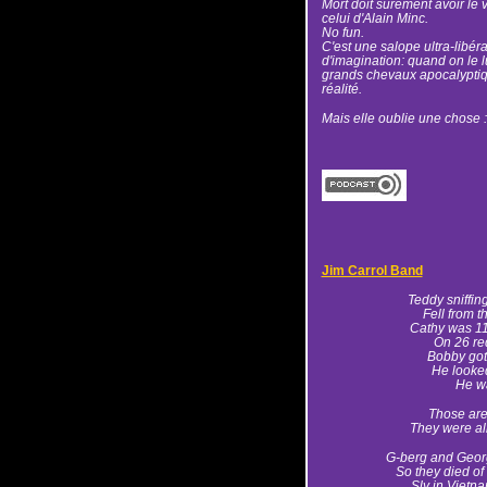
Mort doit sûrement avoir le 
celui d'Alain Minc.
No fun.
C'est une salope ultra-lib
d'imagination: quand on le l
grands chevaux apocalyptiq
réalité.
Mais elle oublie une chose : 
Jim Carrol Band
Teddy sniffin
Fell from 
Cathy was 11
On 26 red
Bobby got
He looke
He wa
Those are
They were all
G-berg and Georgi
So they died of
Sly in Vietna