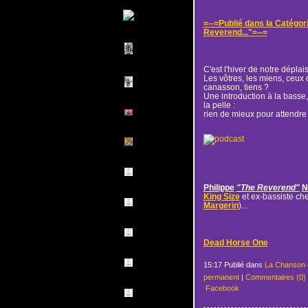
=--=Publié dans la Catégor
Reverend..."=--=
C'est l'hiver de notre déplais
Les vôtres, les miens, ceux 
canasson, tiens ?
Une introduction à la basse,
la pelle :
rien de mieux pour attendre l
Philippe
"The Reverend"
N
King Size
et ex-bassiste ch
Margerin
)...
Dead Horse One
15:17 Publié dans
La Chanson 
permanent
|
Commentaires (0)
Facebook