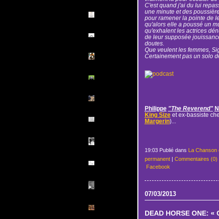
C'est quand j'ai du lui repa
une minute et des poussière
pour ramener la pointe de le
qu'alors elle a poussé un 
qu'exhalent les actrices dé
de leur supposée jouissance
doutes.
Que veulent les femmes, S
Certainement pas un solo de
Philippe
"The Reverend"
N
King Size
et ex-bassiste ch
Margerin
)...
19:03 Publié dans
La Chanson 
permanent
|
Commentaires (0)
Facebook
07/03/2013
DEAD HORSE ONE: « Cr