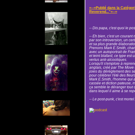
=--=Publié dans la Catégor
Reverend..."=--=
-- Dis papa, c'est quoi le po
-- Eh bien, c'est un courant
par son introversion, un cer
et sa plus grande élaboratio
Prenons Mark E.Smith, chan
avec un autoportrait de Fra
et teint blafard, ce type est
vertus anti-alcooliques.
Lorsqu'il s'emploie à repr
anglais, créé par The Move 
joies du déréglement des s
pour célébrer l'été des fleurs
Mark E.Smith, l'homme qui a
cassée et diction pateuse, 
ça semble le déranger tout c
dans lequel il aime à se rep
-- Le post-punk, c'est mortel.