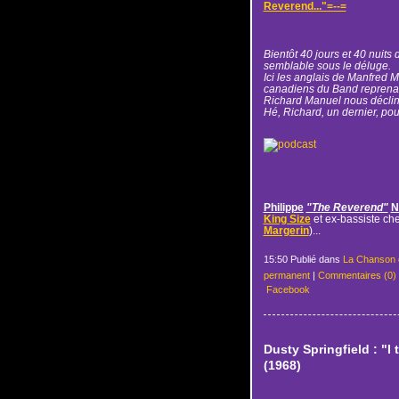
Reverend..."=--=
Bientôt 40 jours et 40 nuits de
semblable sous le déluge.
Ici les anglais de Manfred
canadiens du Band reprenant
Richard Manuel nous décline
Hé, Richard, un dernier, pou
Philippe
"The Reverend"
N
King Size
et ex-bassiste ch
Margerin
)...
15:50 Publié dans
La Chanson 
permanent
|
Commentaires (0)
Facebook
Dusty Springfield : "I 
(1968)