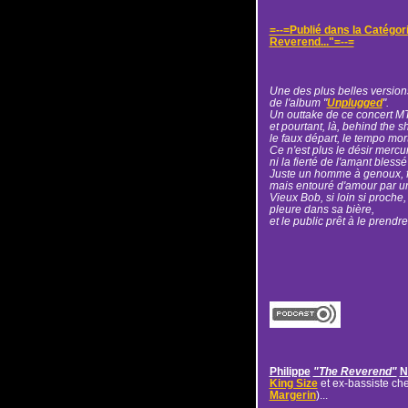
=--=Publié dans la Catégor
Reverend..."=--=
Une des plus belles version
de l'album "
Unplugged
".
Un outtake de ce concert MT
et pourtant, là, behind the s
le faux départ, le tempo mortu
Ce n'est plus le désir mercur
ni la fierté de l'amant blessé
Juste un homme à genoux, f
mais entouré d'amour par u
Vieux Bob, si loin si proche
pleure dans sa bière,
et le public prêt à le prendre
Philippe
"The Reverend"
N
King Size
et ex-bassiste ch
Margerin
)...