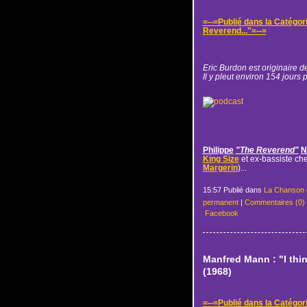
=--=Publié dans la Catégor
Reverend..."=--=
Eric Burdon est originaire 
Il y pleut environ 154 jours p
Philippe
"The Reverend"
N
King Size
et ex-bassiste ch
Margerin
)...
15:57 Publié dans
La Chanson 
permanent
|
Commentaires (0)
Facebook
Manfred Mann : "I thin
(1968)
=--=Publié dans la Catégor