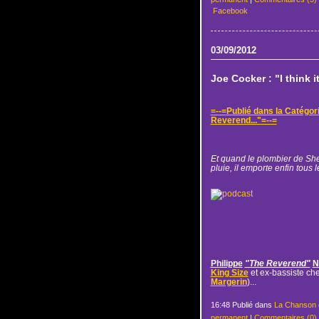
Facebook
03/09/2012
Joe Cocker : "I think i
=--=Publié dans la Catégor
Reverend..."=--=
Et quand le plombier de She
pluie, il emporte enfin tous 
Philippe
"The Reverend"
N
King Size
et ex-bassiste ch
Margerin
)...
16:48 Publié dans
La Chanson 
permanent
|
Commentaires (0)