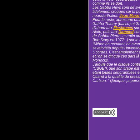
comme ils se doit.
Les Gabba Heys sont de sy
fidèlement croqués sur la po
néanderthalien
Jean-Marie
Pour le reste, après une ent
Gabba Thierry (basse) et G
d'abord aux
Fleshtones
sur
Alain, puis aux
Damned
sur 
de Gabba Pierre, et enfin a
Bob Story en 1977...) sur le 
"Même en reculant, on avanc
savait déjà depuis l'inventi
5 cordes. C'est amplement sa
et l'on se dit que ces gars l
Morlocks.
J'ajoute que le disque conti
"CBGB"), que son tirage est 
étant toutes sérigraphiées e
Quand à la qualité du pressa
Carlson: " Quoique ça puisse