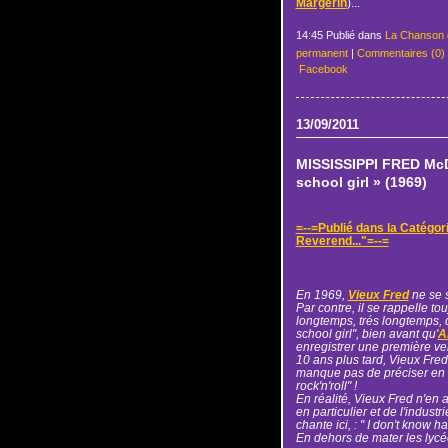
Margerin
)...
14:45 Publié dans
La Chanson 
permanent
|
Commentaires (0)
Facebook
13/09/2011
MISSISSIPPI FRED McD
school girl » (1969)
=--=Publié dans la Catégor
Reverend..."=--=
En 1969,
Vieux Fred
ne se 
Par contre, il se rappelle tou
longtemps, trés longtemps, q
school girl", bien avant qu'
A
enregistrer une première ve
10 ans plus tard, Vieux Fred 
manque pas de préciser en gu
rock'n'roll" !
En réalité, Vieux Fred n'en a
en particulier et de l'indust
chante ici, : " I don't know ha
En dehors de mater les lycé