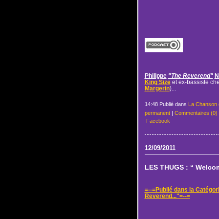
Philippe
"The Reverend"
N
King Size
et ex-bassiste ch
Margerin
)...
14:48 Publié dans
La Chanson 
permanent
|
Commentaires (0)
Facebook
12/09/2011
LES THUGS : “ Welcome
=--=Publié dans la Catégor
Reverend..."=--=