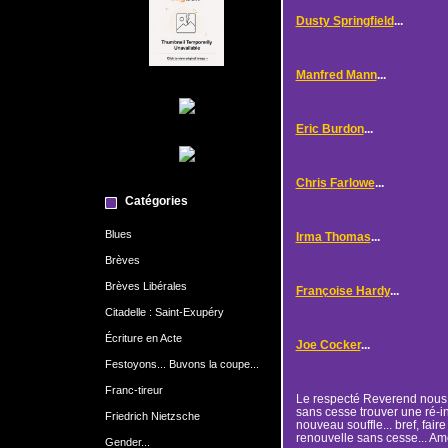
Dusty Springfield
...
Manfred Mann
...
Eric Burdon
...
Chris Farlowe
...
Catégories
Blues
Irma Thomas
...
Brèves
Brèves Libérales
Françoise Hardy
...
Citadelle : Saint-Exupéry
Écriture en Acte
Joe Cocker
...
Festoyons... Buvons la coupe...
Franc-tireur
Le respecté Reverend nous
sans cesse trouver une ré-i
Friedrich Nietzsche
nouveau souffle... bref, fair
renouvelle sans cesse... Am
Gender...