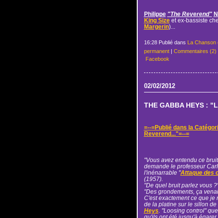
Philippe
"The Reverend"
N
King Size
et ex-bassiste ch
Margerin
)...
16:28 Publié dans
La Chanson 
permanent
|
Commentaires (2)
Facebook
02/02/2012
THE GABBA HEYS : "Lo
=--=Publié dans la Catégor
Reverend..."=--=
"Vous avez entendu ce bruit,
demande le professeur Carl
l'inénarrable "
Attaque des 
(1957).
"De quel bruit parlez vous ?"
"Des grondements, ça venait
C'est exactement ce que je m
de la platine sur le sillon d
Heys
. "Loosing control" que
qu'ils ont été jusqu'à égare