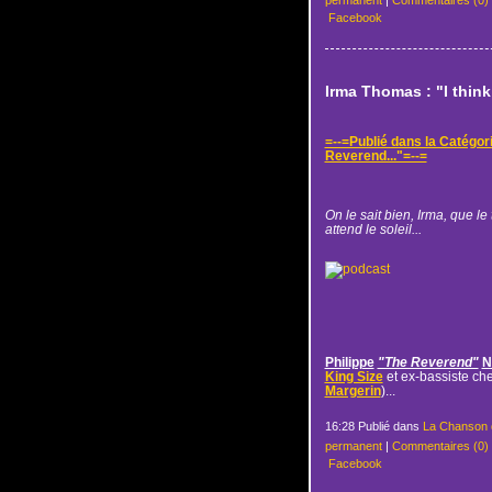
permanent
|
Commentaires (0)
Facebook
Irma Thomas : "I think 
=--=Publié dans la Catégor
Reverend..."=--=
On le sait bien, Irma, que l
attend le soleil...
Philippe
"The Reverend"
N
King Size
et ex-bassiste ch
Margerin
)...
16:28 Publié dans
La Chanson 
permanent
|
Commentaires (0)
Facebook