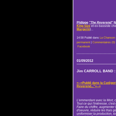
Philippe
"The Reverend"
N
King Size
et ex-bassiste ch
Margerin
)...
14:58 Publié dans
La Chanson 
permanent
|
Commentaires (0)
Facebook
01/09/2012
Jim CARROLL BAND : 
=--=Publié dans la Catégor
Reverend..."=--=
L'emmerdant avec la Mort, c'
Tout ce qui l'intéresse, c'est
Faire du chiffre, augmenter
d'oeuvre, réduire les frais 
uniformiser la production, to