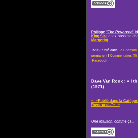
Philippe
"The Reverend"
N
King Size
et ex-bassiste ch
Margerin
)...
15:06 Publié dans
La Chanson 
permanent
|
Commentaires (0)
Facebook
Dave Van Ronk : « I thi
(1971)
=--=Publié dans la Catégor
Reverend..."=--=
Une intuition, comme ça...