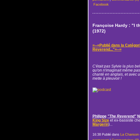
Facebook
Françoise Hardy : "I th
(1972)
=--=Publié dans la Catégor
Reverend..."=--=
C'était pas Sylvie la plus be
qu'on n'imaginait même pas al
chanté en anglais, et avec u
mette à pleuvoir !
Philippe
"The Reverend"
N
King Size
et ex-bassiste ch
Margerin
)...
16:38 Publié dans
La Chanson 