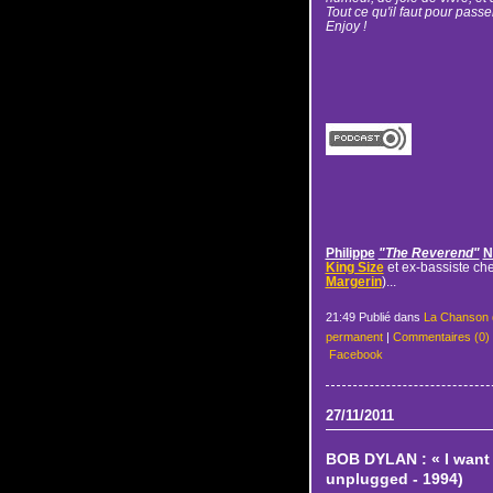
Tout ce qu'il faut pour passer 
Enjoy !
Philippe
"The Reverend"
N
King Size
et ex-bassiste ch
Margerin
)...
21:49 Publié dans
La Chanson 
permanent
|
Commentaires (0)
Facebook
27/11/2011
BOB DYLAN : « I want 
unplugged - 1994)