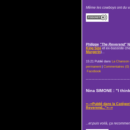
Même les cowboys ont du va
Philippe
"The Reverend"
N
King Size
et ex-bassiste ch
Margerin
)...
15:21 Publié dans
La Chanson 
permanent
|
Commentaires (0)
Facebook
Nina SIMONE : "I think
=--=Publié dans la Catégor
Reverend..."=--=
...et puis voilà, ça recomme