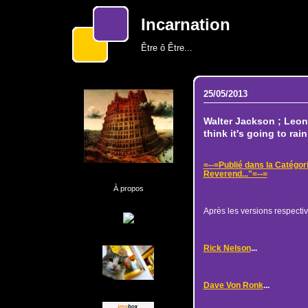
Incarnation
Être ô Être...
25/05/2013
Walter Jackson ; Leona
think it's going to rai
=--=Publié dans la Catégor
Reverend..."=--=
À propos
Après les versions respectiv
Rick Nelson
...
Dave Von Ronk
...