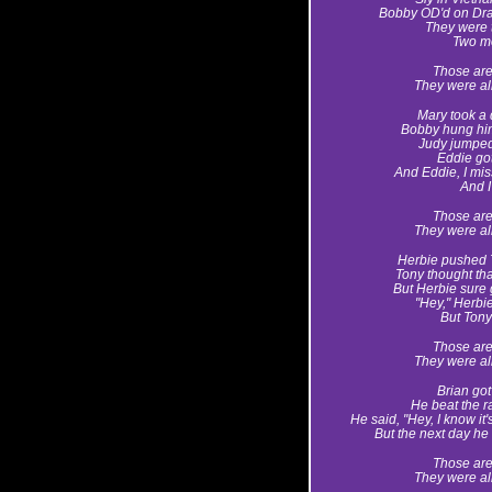
Bobby OD'd on Dra
They were 
Two mo
Those are
They were all
Mary took a 
Bobby hung hims
Judy jumped 
Eddie got 
And Eddie, I mis
And I
Those are
They were all
Herbie pushed T
Tony thought tha
But Herbie sure
"Hey," Herbie
But Tony 
Those are
They were all
Brian got
He beat the r
He said, "Hey, I know it'
But the next day he
Those are
They were all