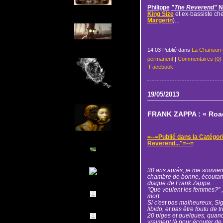
Philippe
"The Reverend"
N
King Size
et ex-bassiste ch
Margerin
)...
14:03 Publié dans
La Chanson 
permanent
|
Commentaires (0)
Facebook
19/05/2013
FRANK ZAPPA : « Road
=--=Publié dans la Catégor
Reverend..."=--=
30 ans aprés, je me souviens
chambre de bonne, écoutant
disque de Frank Zappa.
"Que veulent les femmes?" , 
mort.
Si c'est pas malheureux, Sig
libido, et pas être foutu de t
20 piges et quelques, quand 
vraiment là pour écouter de