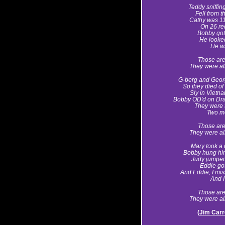
Teddy sniffin
Fell from 
Cathy was 11
On 26 red
Bobby got
He looke
He wa
Those are
They were all
G-berg and Georgi
So they died of
Sly in Vietna
Bobby OD'd on Dra
They were 
Two mo
Those are
They were all
Mary took a 
Bobby hung hims
Judy jumped 
Eddie got 
And Eddie, I mis
And I
Those are
They were all
(
Jim Carro