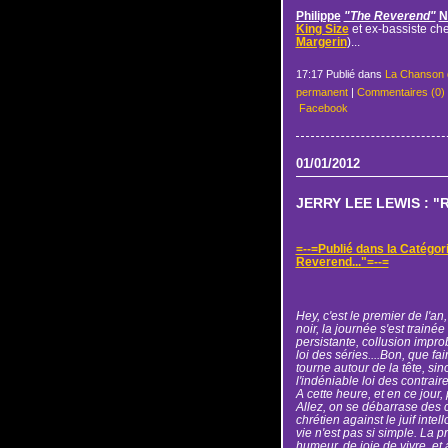
Philippe
"The Reverend"
N
King Size
et ex-bassiste ch
Margerin
)...
17:17 Publié dans
La Chanson 
permanent
|
Commentaires (0)
Facebook
01/01/2012
JERRY LEE LEWIS : "R
=--=Publié dans la Catégor
Reverend..."=--=
Hey, c'est le premier de l'an,
noir, la journée s'est trainée
persistante, collusion impro
loi des séries....Bon, que fa
tourne autour de la tête, si
l'indéniable loi des contrair
A cette heure, et en ce jour
Allez, on se débarrase des cl
chrétien against le juif inte
vie n'est pas si simple. La 
humeur, de joie de vivre, et