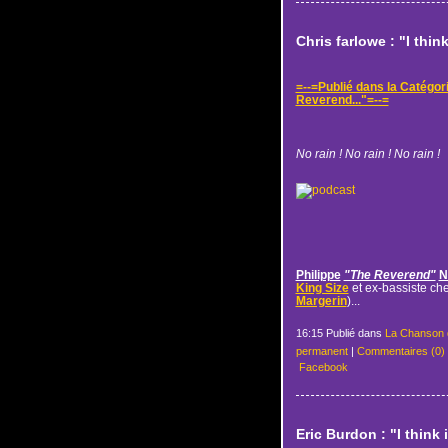
Chris farlowe : "I thin
=--=Publié dans la Catégor
Reverend..."=--=
No rain ! No rain ! No rain !
Philippe
"The Reverend"
N
King Size
et ex-bassiste ch
Margerin
)...
16:15 Publié dans
La Chanson 
permanent
|
Commentaires (0)
Facebook
Eric Burdon : "I think 