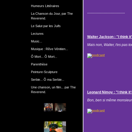
Humeurs Littéraires
--------------------------------
La Chanson du Jour, par The
Reverend.
Le Salut par les Juifs
Lectures
Walter Jackson : "I think it
Music...
Mais non, Walter, t'es pas tou
Musique : Rêve Vénitien...
Ô Mort... Ô Mort...
Parenthèse
Peinture-Sculpture
Serbie... Ô ma Serbie...
Une chanson, un film... par The
Reverend.
Leonard Nimoy : "I think it'
Bon, ben si même monsieur Sp