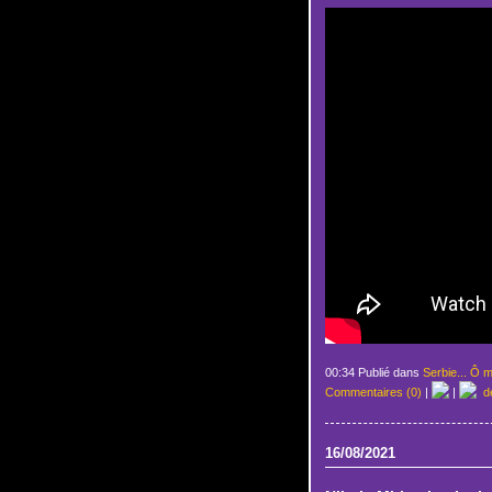
00:34 Publié dans
Serbie... Ô m
Commentaires (0)
|
|
de
16/08/2021