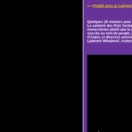
=--=
Publié dans la Catégori
Quelques 26 minutes pou
La sainteté des Rois Serbe
monachisme plutôt que la g
suscita au sein du peuple,
d'Anjou, et diverses autres
Ljubomir Mihajlović, traduc