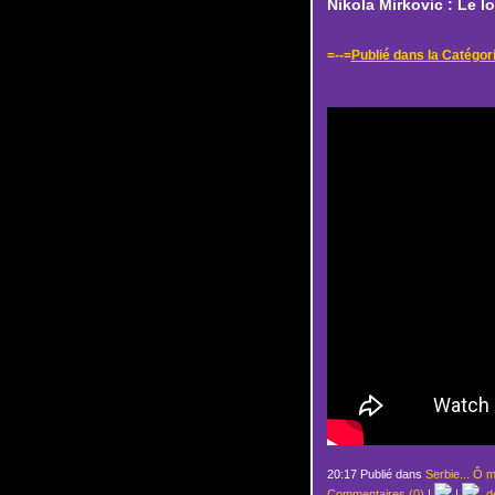
Nikola Mirkovic : Le 
=--=
Publié dans la Catégori
20:17 Publié dans
Serbie... Ô m
Commentaires (0)
|
|
de