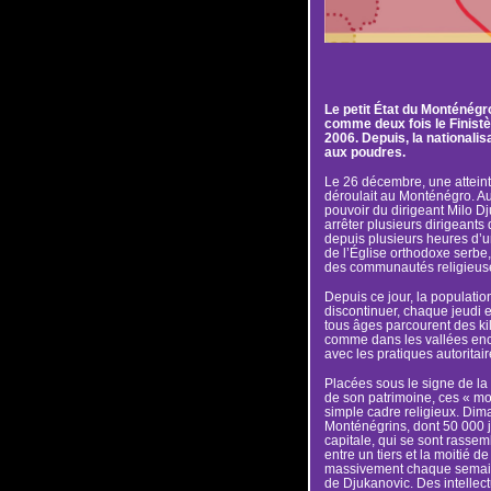
Le petit État du Monténégr
comme deux fois le Finistè
2006. Depuis, la nationalis
aux poudres.
Le 26 décembre, une atteint
déroulait au Monténégro. A
pouvoir du dirigeant Milo Dj
arrêter plusieurs dirigeants 
depuis plusieurs heures d’un
de l’Église orthodoxe serbe,
des communautés religieus
Depuis ce jour, la populati
discontinuer, chaque jeudi 
tous âges parcourent des ki
comme dans les vallées enc
avec les pratiques autoritair
Placées sous le signe de la
de son patrimoine, ces « m
simple cadre religieux. Dim
Monténégrins, dont 50 000 j
capitale, qui se sont rass
entre un tiers et la moitié d
massivement chaque semaine
de Djukanovic. Des intellect