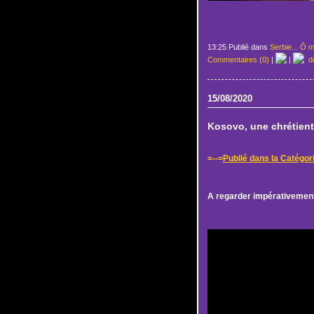
13:25 Publié dans
Serbie... Ô m
Commentaires (0)
|
|
de
15/08/2020
Kosovo, une chrétienté
=--=
Publié dans la Catégori
A regarder impérativement.