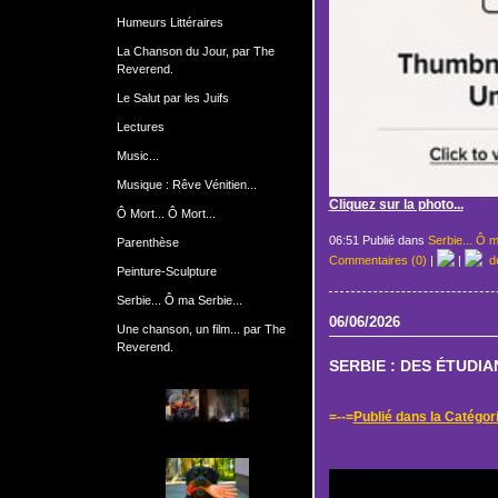
Humeurs Littéraires
La Chanson du Jour, par The
Reverend.
Le Salut par les Juifs
Lectures
Music...
Musique : Rêve Vénitien...
Cliquez sur la photo...
Ô Mort... Ô Mort...
06:51 Publié dans
Serbie... Ô m
Parenthèse
Commentaires (0)
|
|
de
Peinture-Sculpture
Serbie... Ô ma Serbie...
06/06/2026
Une chanson, un film... par The
Reverend.
SERBIE : DES ÉTUDI
=--=
Publié dans la Catégori