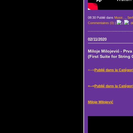
08:30 Publié dans
Music...
,
Serb
Commentaires (0)
|
|
de
02/11/2020
Miloje Milojević - Prva
(First Suite for String
=--=
Publié dans la Catégori
=--=
Publié dans la Catégori
Miloje Milojević