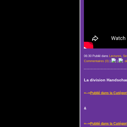
06:30 Publié dans
Lectures
,
Ser
Commentaires (0)
|
|
de
La division Handscha
=--=
Publié dans la Catégori
&
=--=
Publié dans la Catégor