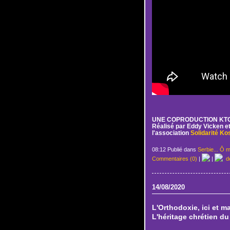
UNE COPRODUCTION KTO 
Réalisé par Eddy Vicken et
l'association
Solidarité Ko
08:12 Publié dans
Serbie... Ô m
Commentaires (0)
|
|
de
14/08/2020
L'Orthodoxie, ici et m
L'héritage chrétien d