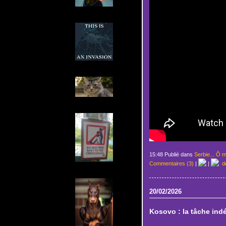
15:48 Publié dans
Serbie... Ô m
Commentaires (3)
|
|
de
20/02/2026
Kosovo : la tâche indé