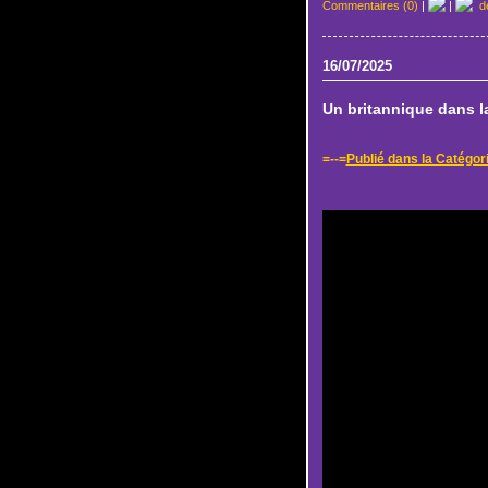
Commentaires (0)
|
|
de
16/07/2025
Un britannique dans la 
=--=
Publié dans la Catégori