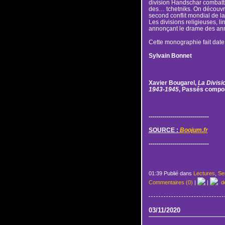
division Handschar combattr
des… tchetniks. On découvre
second conflit mondial de l
Les divisions religieuses, li
annonçant le drame des an
Cette monographie fait date 
Sylvain Bonnet
Xavier Bougarel,
La Divisi
1943-1945
, Passés compos
------------------------------
SOURCE :
Boojum.fr
------------------------------
01:39 Publié dans
Lectures
,
Ser
Commentaires (0)
|
|
de
03/11/2020