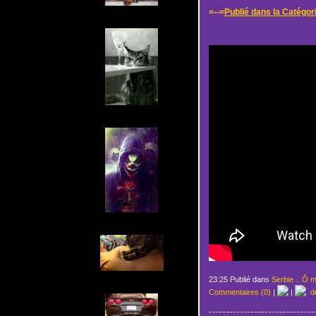
=--=
Publié dans la Catégori
23:25 Publié dans
Serbie... Ô m
Commentaires (0)
|
|
de