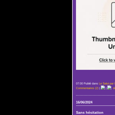
07:00 Publié dans
Le Salut par 
Commentaires (2)
|
|
de
16/06/2024
Sans hésitation