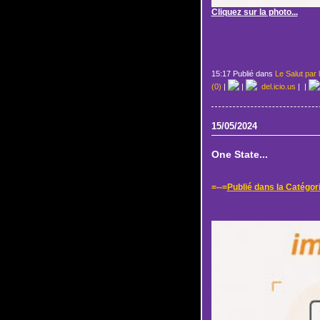
Cliquez sur la photo...
15:17 Publié dans
Le Salut par 
(0)
|
|
del.icio.us
|
|
15/05/2024
One State...
=--=
Publié dans la Catégori