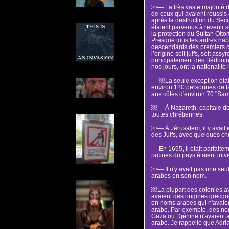
￼— La très vaste majorité d
de ceux qui avaient réussis
après la destruction du Sec
étaient parvenus à revenir s
la protection du Sultan Otto
Presque tous les autres hab
descendants des premiers co
l’origine soit juifs, soit a
principalement des Bédouin
nos jours, ont la nationalité 
— ￼La seule exception éta
environ 120 personnes de l
aux côtés d'environ 70 "Sam
￼— À Nazareth, capitale de 
toutes chrétiennes.
￼— À Jérusalem, il y avait 
des Juifs, avec quelques chr
— En 1695, il était parfaite
racines du pays étaient juiv
￼— Il n'y avait pas une seu
arabes en son nom.
￼La plupart des colonies av
avaient des origines grecqu
en noms arabes qui n'avaien
arabe. Par exemple, des no
Gaza ou Djénine n'avaient a
arabe. Je rappelle que Adri