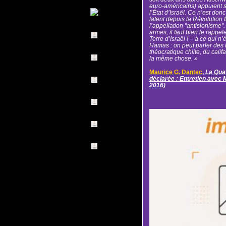
euro-américains) appuient s
l’État d’Israël. Ce n’est don
latent depuis la Révolution
l’appellation "antisionisme". 
armes, il faut bien le rappele
Terre d’Israël ! – à ce qui 
Hamas : on peut parler des
théocratique chiite, du califa
la même chose. »
Maurice G. Dantec
,
La Qua
déclarée : Entretien avec 
2016)