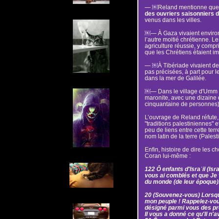
— ￼Reland mentionne que l
des ouvriers saisonniers de
venus dans les villes.
￼— À Gaza vivaient environ 
l’autre moitié chrétienne. L
agriculture réussie, y compris
que les Chrétiens étaient im
— ￼À Tibériade vivaient des
pas précisées, à part pour le
dans la mer de Galilée.
￼— Dans le village d'Umm al
maronite, avec une dizaine d
cinquantaine de personnes)
L’ouvrage de Reland réfute, p
"traditions palestiniennes" e
peu de liens entre cette ter
nom latin de la terre (Pales
Enfin, histoire de dire les c
Coran lui-même :
122 Ô enfants d'Israʾil (Is
vous ai comblés et que Je 
du monde (de leur époque)
20 (Souvenez-vous) Lorsque
mon peuple ! Rappelez-vous 
désigné parmi vous des prop
Il vous a donné ce qu'Il n'