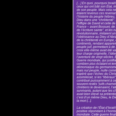
[…] En quoi, pourquoi Israël 
ceux qui ont bâti son État,
de son peuple. Mais cela ne s
étaient revenus ces revenan
l’histoire du peuple hébreu,
Dieu dans une “chrétienté”.
l’effigie de David et celle d
France – avant Bossuet, de 
de l’écriture sainte”, et les
révolutionnaire, imitaient u
l’obéissance au Dieu d’Abra
de la chrétienté en Europe, 
continents, rendant apparem
peuple juif, permettant à d
croix elle-même avait été va
leur charge originelle, l’id
l’aventure de vingt siècles.
Guerre mondiale, qui justifi
combien plus éclatant et ter
démoniaque du germanisme hi
mais nul peuple, nulle comm
espéré que l’échec du Christ 
assimilerait, si les “libérau
contribué puissamment à cet 
souvent restés “juifs charne
chrétiens le devenaient, l’
survivants, autant que les c
avait bien élevé sa prétenti
c’est d’un même Dieu, le Di
la mort [...].
La création de l’État d’Israël
positive répondant à l’horre
mondiale. Cette guerre final