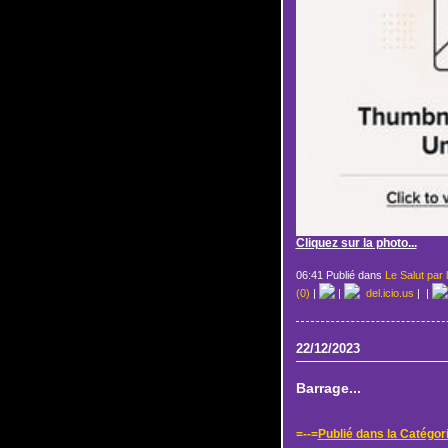
Cliquez sur la photo...
06:41 Publié dans
Le Salut par 
(0)
|
|
del.icio.us
|
|
22/12/2023
Barrage...
=--=
Publié dans la Catégori