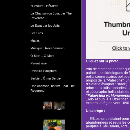
Humeurs Littéraires
La Chanson du Jour, par The
Reverend.
Le Salut par les Juifs
Lectures
Music...
Musique : Rêve Vénitien...
Ô Mort... Ô Mort...
Cliquez sur la photo...
Parenthèse
Afin de tenter de donner qu
Peinture-Sculpture
pathétiques idéologues de
petits commissaires politiqu
Serbie... Ô ma Serbie...
propos de la "Palestine" (u
d’éviter d’évoquer "Israël")
Une chanson, un film... par The
principaux faits rapportés da
Reverend.
et géographe hollandais du
"Palaestina ex Monumentis 
1695 et publié à Utrecht en
explora la région vers 1690.
Un abrégé :
— ￼Les terres étaient pour l
abandonnées et seuls les ce
peuplés à Jérusalem, Acre, S