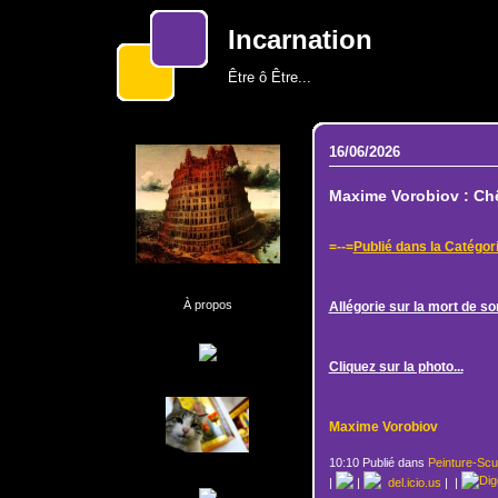
Incarnation
Être ô Être...
16/06/2026
Maxime Vorobiov : Chê
=--=
Publié dans la Catégor
À propos
Allégorie sur la mort de so
Cliquez sur la photo...
Maxime Vorobiov
10:10 Publié dans
Peinture-Scu
|
|
del.icio.us
|
|