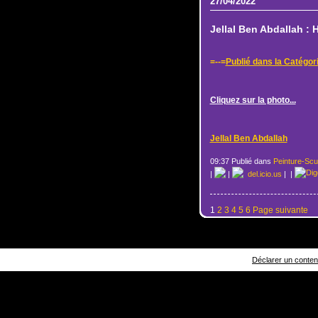
27/04/2022
Jellal Ben Abdallah 
=--=
Publié dans la Catégor
Cliquez sur la photo...
Jellal Ben Abdallah
09:37 Publié dans
Peinture-Scu
|
|
del.icio.us
|
|
1
2
3
4
5
6
Page suivante
Déclarer un contenu 