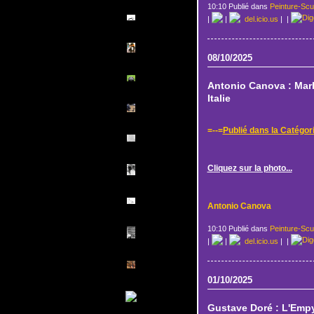
10:10 Publié dans
Peinture-Scu
|
|
del.icio.us
|
|
08/10/2025
Antonio Canova : Marb
Italie
=--=
Publié dans la Catégor
Cliquez sur la photo...
Antonio Canova
10:10 Publié dans
Peinture-Scu
|
|
del.icio.us
|
|
01/10/2025
Gustave Doré : L'Emp