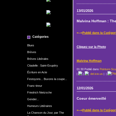
13/01/2026
Malvina Hoffman : The
=--=
Publié dans la Catégor
Catégories
Blues
Cliquez sur la Photo
Brèves
Brèves Libérales
Malvina Hoffman
Citadelle : Saint-Exupéry
01:30 Publié dans
Peinture-Scu
Écriture en Acte
|
|
del.icio.us
|
|
Festoyons... Buvons la coupe...
Franc-tireur
12/01/2026
Friedrich Nietzsche
Coeur émerveillé
Gender...
Humeurs Littéraires
=--=
Publié dans la Catégor
La Chanson du Jour, par The