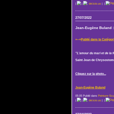
|
|
del.icio.us
|
|
27/07/2022
Jean-Eugène Buland :
=--=
Publié dans la Catégor
"L'amour du mari et de la f
Saint Jean de Chrysostom
Cliquez sur la photo...
Jean-Eugène Buland
05:05 Publié dans
Peinture-Scu
|
|
del.icio.us
|
|