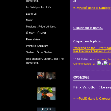
Reverend.
et
Le Salut par les Juifs
=--=
Publié dans la Catégor
Lectures
Music...
Musique : Rêve Vénitien...
Cliquez sur la photo...
Ô Mort... Ô Mort...
Parenthèse
Cliquez sur la photo...
Peinture-Sculpture
"Meeting on the Turret Stair
Par Frederick William Burt
Serbie... Ô ma Serbie...
Une chanson, un film... par The
13:01 Publié dans
Lectures
,
Pe
Reverend.
Commentaires (2)
|
|
de
09/01/2026
Félix Vallotton : Le ra
=--=
Publié dans la Catégor