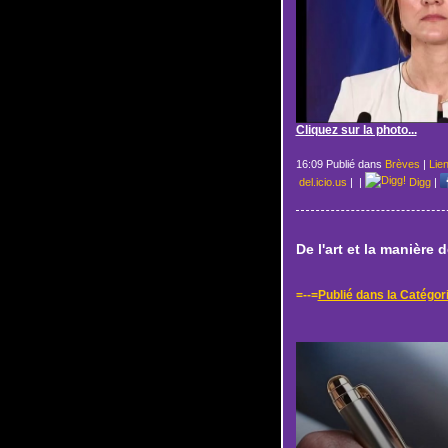
Cliquez sur la photo...
16:09 Publié dans
Brèves
|
Lie
del.icio.us
|
|
Digg
|
De l'art et la manière d
=--=
Publié dans la Catégor