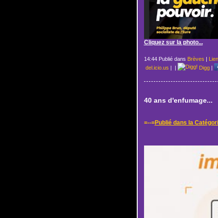
Cliquez sur la photo...
14:44 Publié dans
Brèves
|
Lie
del.icio.us
|
|
Digg
|
40 ans d'enfumage...
=--=
Publié dans la Catégor