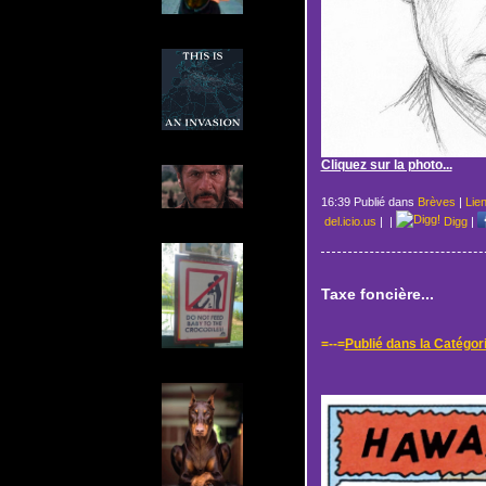
Cliquez sur la photo...
16:39 Publié dans
Brèves
|
Lie
del.icio.us
|
|
Digg
|
Taxe foncière...
=--=
Publié dans la Catégor