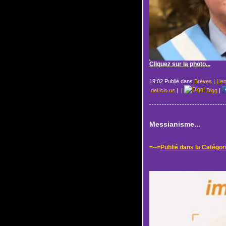
Cliquez sur la photo...
19:02 Publié dans
Brèves
|
Lie
del.icio.us
|
|
Digg
|
Messianisme...
=--=
Publié dans la Catégor