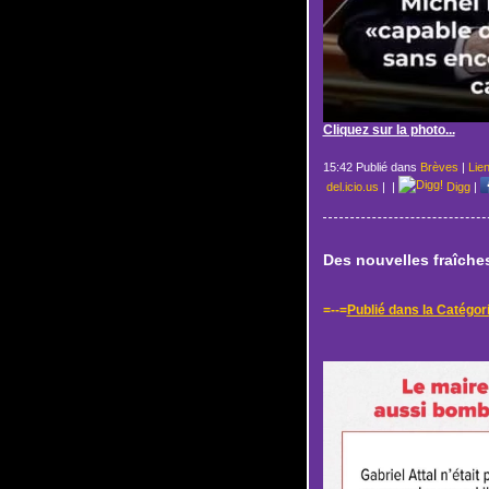
Cliquez sur la photo...
15:42 Publié dans
Brèves
|
Lie
del.icio.us
|
|
Digg
|
Des nouvelles fraîche
=--=
Publié dans la Catégor