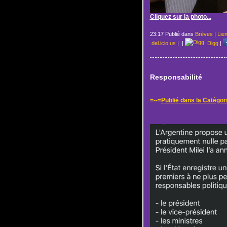
Cliquez sur la photo...
23:17 Publié dans
Brèves
|
Lie
del.icio.us
|
|
Digg
|
Responsabilité
=--=
Publié dans la Catégor