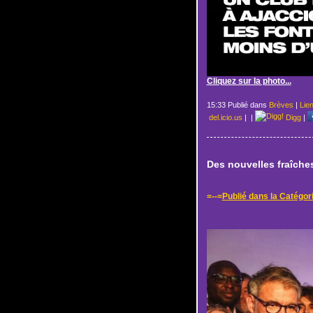
Cliquez sur la photo...
15:33 Publié dans
Brèves
|
Lie
del.icio.us
|
|
Digg
|
Des nouvelles fraîches
=--=
Publié dans la Catégor