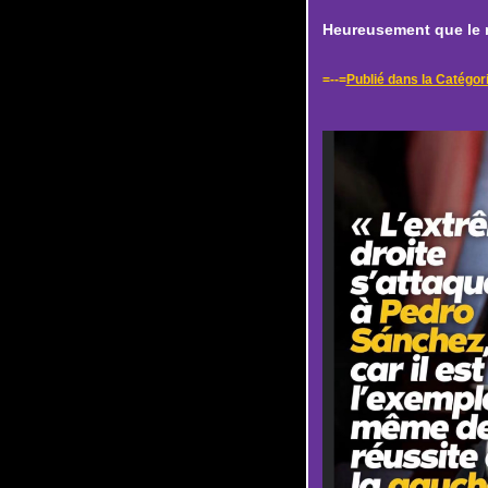
Heureusement que le ri
=--=
Publié dans la Catégor