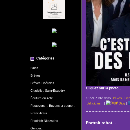
Catégories
Blues
Brèves
Brèves Libérales
Cliquez sur la photo...
Citadelle : Saint-Exupéry
Écriture en Acte
18:59 Publié dans
Brèves
|
Lie
del.icio.us
|
|
Digg
|
Festoyons... Buvons la coupe...
Franc-tireur
Friedrich Nietzsche
Portrait robot...
Gender...