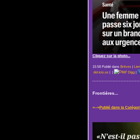
Cliquez sur la photo...
15:58 Publié dans
Brèves
|
Lie
del.icio.us
|
|
Digg
|
Frontières...
=--=
Publié dans la Catégor