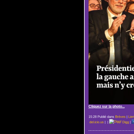
Cliquez sur la photo...
15:28 Publié dans
Brèves
|
Lie
del.icio.us
|
|
Digg
|