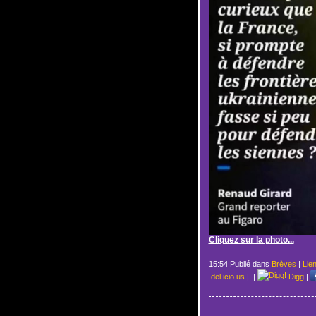
Cliquez sur la photo...
15:54 Publié dans
Brèves
|
Lie
del.icio.us
|
|
Digg
|