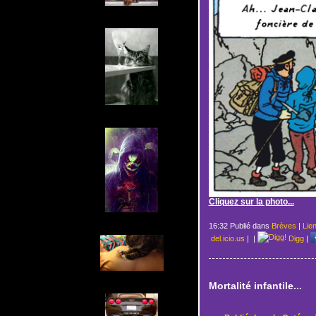
Cliquez sur la photo...
16:32 Publié dans
Brèves
|
Lie
del.icio.us
|
|
Digg
|
Mortalité infantile...