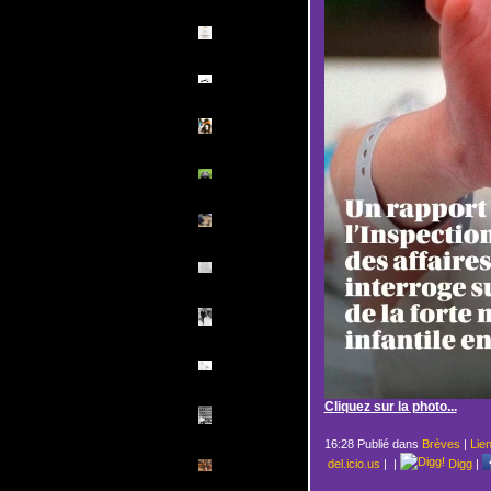
Cliquez sur la photo...
16:28 Publié dans
Brèves
|
Lie
del.icio.us
|
|
Digg
|