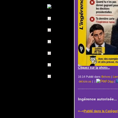
Cliquez sur la photo...
16:14 Publié dans
Brèves
|
Lie
del.icio.us
|
|
Digg
|
Ingérence autorisée...
=--=
Publié dans la Catégor