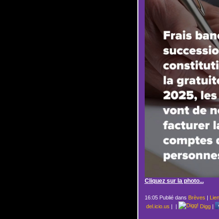
Cliquez sur la photo...
16:05 Publié dans
Brèves
|
Lie
del.icio.us
|
|
Digg
|