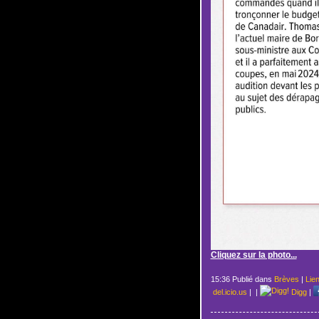
Cliquez sur la photo...
15:36 Publié dans
Brèves
|
Lie
del.icio.us
|
|
Digg
|