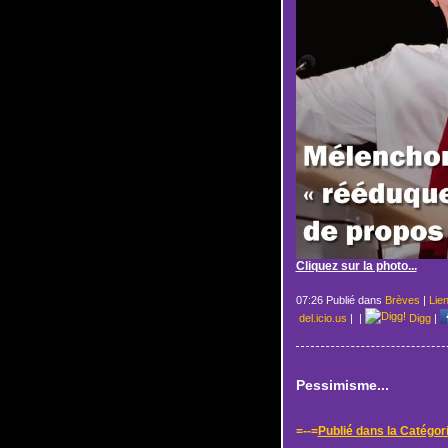
Cliquez sur la photo...
07:26 Publié dans
Brèves
|
Lie
del.icio.us
|
|
Digg
|
Pessimisme...
=--=
Publié dans la Catégor