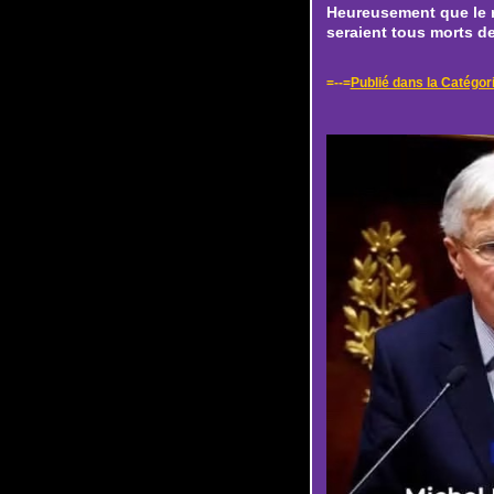
Heureusement que le ri
seraient tous morts d
=--=
Publié dans la Catégor