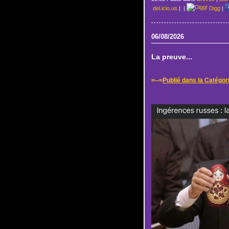
del.icio.us
|
|
Digg
|
06/08/2026
La preuve...
=--=
Publié dans la Catégor