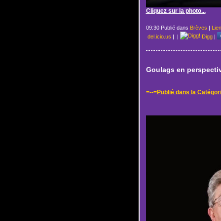
Cliquez sur la photo...
09:30 Publié dans
Brèves
|
Lie
del.icio.us
|
|
Digg
|
Goulags en perspectiv
=--=
Publié dans la Catégor