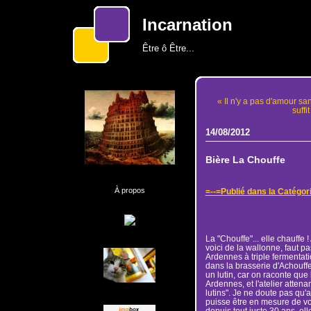
Incarnation
Être ô Être...
« Il n'y a pas d'amour san
suffi
14/08/2012
Bière La Chouffe
À propos
=--=Publié dans la Catégor
La "Chouffe"... elle chauffe 
voici de la wallonne, faut p
Ardennes à triple fermentati
dans la brasserie d'Achouffe
un lutin, car on raconte que 
Ardennes, et l'atelier attena
lutins". Je ne doute pas qu
puisse être en mesure de voir
depuis tout juste 30 ans, ell