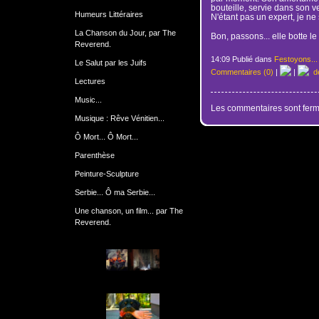
bouteille, servie dans son v
Humeurs Littéraires
N'étant pas un expert, je ne 
La Chanson du Jour, par The
Bon, passons... elle botte le c
Reverend.
14:09 Publié dans
Festoyons...
Le Salut par les Juifs
Commentaires (0)
|
|
de
Lectures
Music...
Les commentaires sont ferm
Musique : Rêve Vénitien...
Ô Mort... Ô Mort...
Parenthèse
Peinture-Sculpture
Serbie... Ô ma Serbie...
Une chanson, un film... par The
Reverend.