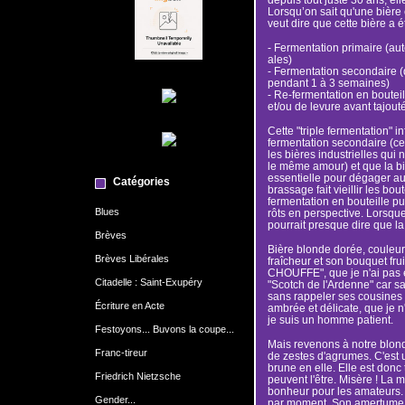
Lorsqu’on sait qu'une bière e
veut dire que cette bière a ét
- Fermentation primaire (au
ales)
- Fermentation secondaire (
pendant 1 à 3 semaines)
- Re-fermentation en bouteil
et/ou de levure avant tajout
Cette "triple fermentation" 
fermentation secondaire (ce
les bières industrielles qui
le même amour) et que la bi
essentielle pour dégager aut
Catégories
brassage fait vieillir les bou
fermentation en bouteille p
Blues
rôts en perspective. Lorsque 
pourrait presque dire que la b
Brèves
Bière blonde dorée, couleur 
Brèves Libérales
fraîcheur et son bouquet frui
CHOUFFE", que je n'ai pas e
Citadelle : Saint-Exupéry
"Scotch de l'Ardenne" car s
sans rappeler ses cousines é
Écriture en Acte
ambrée et délicate, que je 
je suis un homme patient.
Festoyons... Buvons la coupe...
Mais revenons à notre blon
Franc-tireur
de zestes d'agrumes. C'est
brune en elle. Elle est don
Friedrich Nietzsche
peuvent l'être. Misère ! La 
bonheur pour les amateurs.
Gender...
par moment. Son amertume n