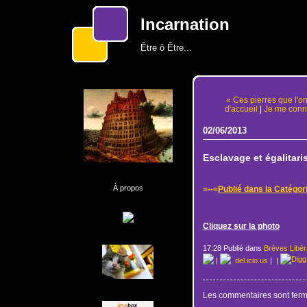
Incarnation
Être ô Être...
« Ces pierres que l'o
d'accueil
|
Je me conna
02/06/2013
Esclavage et égalitari
À propos
=--=
Publié dans la Catégor
Cliquez sur la photo
17:28 Publié dans
Brèves Libér
|
del.icio.us
|
|
Les commentaires sont ferm