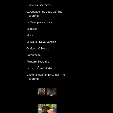
Humeurs Littéraires
La Chanson du Jour, par The
Reverend.
Le Salut par les Juifs
Lectures
Music...
Musique : Rêve Vénitien...
Ô Mort... Ô Mort...
Parenthèse
Peinture-Sculpture
Serbie... Ô ma Serbie...
Une chanson, un film... par The
Reverend.