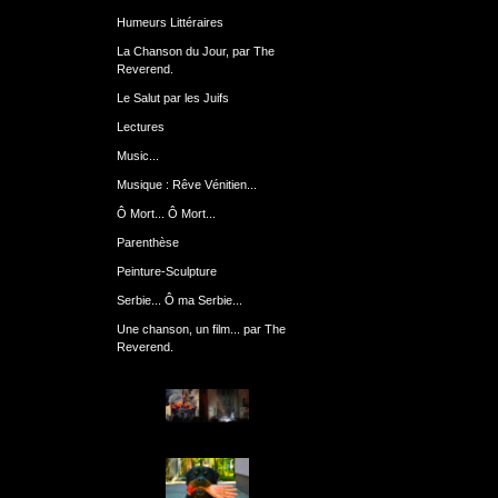
Humeurs Littéraires
La Chanson du Jour, par The
Reverend.
Le Salut par les Juifs
Lectures
Music...
Musique : Rêve Vénitien...
Ô Mort... Ô Mort...
Parenthèse
Peinture-Sculpture
Serbie... Ô ma Serbie...
Une chanson, un film... par The
Reverend.