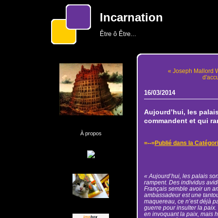
Incarnation
Être ô Être...
« Joseph Mallord 
d'accu
16/03/2014
Aujourd’hui, les palai
commandent et qui r
À propos
=--=
Publié dans la Catégor
« Aujourd’hui, les palais so
rampent. Des individus avid
Français semble avoir un am
ambassadeur est une tantou
maquereau, ce n’est déjà pa
guerre pour insulter la paix
en invoquant la paix, mais hi