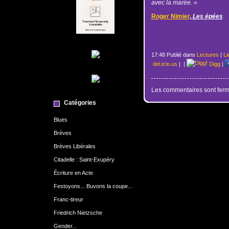
avec la marée. »
Roger Nimier
,
Les épées
17:48 Publié dans
Lectures
|
Li
del.icio.us
|
|
Digg
|
Les commentaires sont ferm
Catégories
Blues
Brèves
Brèves Libérales
Citadelle : Saint-Exupéry
Écriture en Acte
Festoyons... Buvons la coupe...
Franc-tireur
Friedrich Nietzsche
Gender...