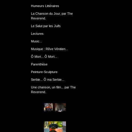
Humeurs Littéraires
La Chanson du Jour, par The
Reverend.
Le Salut par les Juifs
Lectures
Music...
Musique : Rêve Vénitien...
Ô Mort... Ô Mort...
Parenthèse
Peinture-Sculpture
Serbie... Ô ma Serbie...
Une chanson, un film... par The
Reverend.