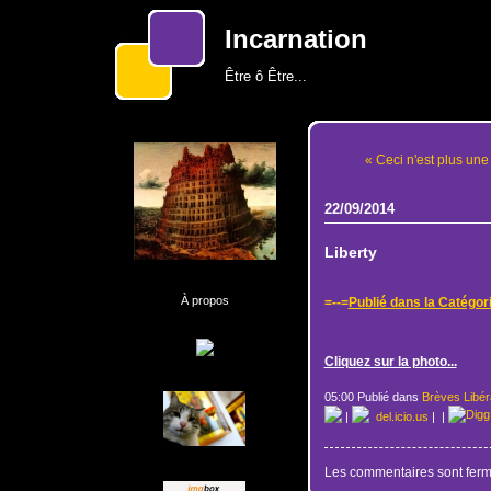
Incarnation
Être ô Être...
« Ceci n'est plus une
22/09/2014
Liberty
À propos
=--=
Publié dans la Catégor
Cliquez sur la photo...
05:00 Publié dans
Brèves Libér
|
del.icio.us
|
|
Les commentaires sont ferm