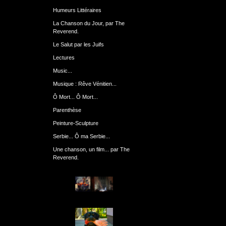
Humeurs Littéraires
La Chanson du Jour, par The
Reverend.
Le Salut par les Juifs
Lectures
Music...
Musique : Rêve Vénitien...
Ô Mort... Ô Mort...
Parenthèse
Peinture-Sculpture
Serbie... Ô ma Serbie...
Une chanson, un film... par The
Reverend.