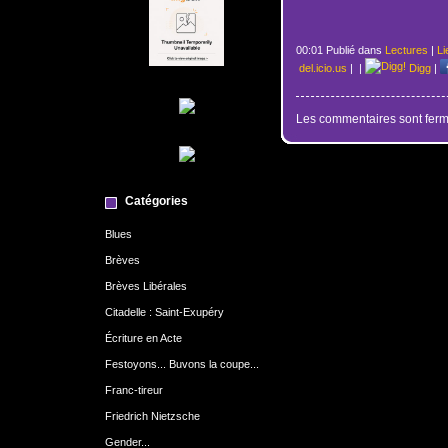
00:01 Publié dans
Lectures
|
Li
del.icio.us
|
|
Digg
|
Les commentaires sont ferm
Catégories
Blues
Brèves
Brèves Libérales
Citadelle : Saint-Exupéry
Écriture en Acte
Festoyons... Buvons la coupe...
Franc-tireur
Friedrich Nietzsche
Gender...