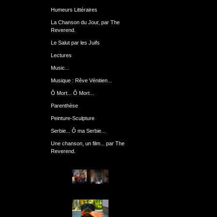
Humeurs Littéraires
La Chanson du Jour, par The
Reverend.
Le Salut par les Juifs
Lectures
Music...
Musique : Rêve Vénitien...
Ô Mort... Ô Mort...
Parenthèse
Peinture-Sculpture
Serbie... Ô ma Serbie...
Une chanson, un film... par The
Reverend.