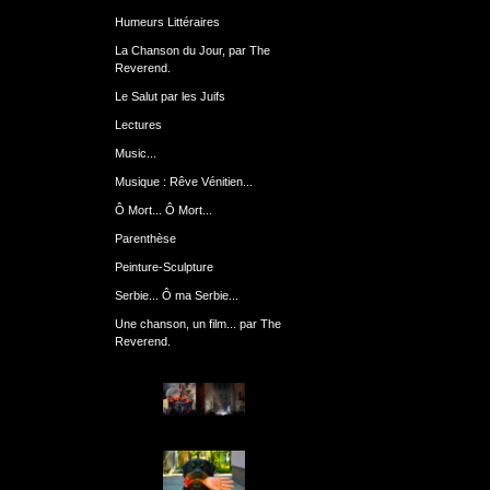
Humeurs Littéraires
La Chanson du Jour, par The
Reverend.
Le Salut par les Juifs
Lectures
Music...
Musique : Rêve Vénitien...
Ô Mort... Ô Mort...
Parenthèse
Peinture-Sculpture
Serbie... Ô ma Serbie...
Une chanson, un film... par The
Reverend.