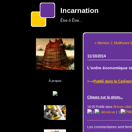
Incarnation
Être ô Être...
« Menton J. Matthews II
11/10/2014
L'ordre économique rat
À propos
=--=
Publié dans la Catégor
Cliquez sur la photo...
18:00 Publié dans
Brèves Libér
|
del.icio.us
|
|
Les commentaires sont ferm