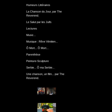
Humeurs Littéraires
La Chanson du Jour, par The
Reverend.
Le Salut par les Juifs
Lectures
Music...
Musique : Rêve Vénitien...
Ô Mort... Ô Mort...
Parenthèse
Peinture-Sculpture
Serbie... Ô ma Serbie...
Une chanson, un film... par The
Reverend.