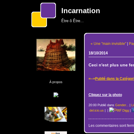
Incarnation
Être ô Être...
« Une "main invisible"
|
Pag
18/10/2014
Ceci n'est plus une fe
=--=
Publié dans la Catégori
À propos
Cliquez sur la photo
20:00 Publié dans
Gender...
|
L
del.icio.us
|
|
Digg
|
Les commentaires sont ferm