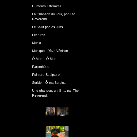
Humeurs Littéraires
La Chanson du Jour, par The
Reverend.
Le Salut par les Juifs
Lectures
Music...
Musique : Rêve Vénitien...
Ô Mort... Ô Mort...
Parenthèse
Peinture-Sculpture
Serbie... Ô ma Serbie...
Une chanson, un film... par The
Reverend.