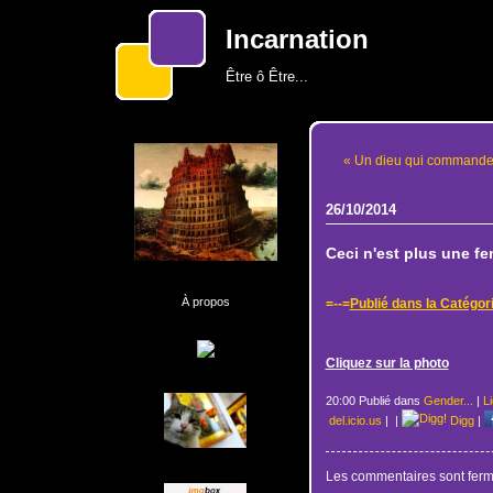
Incarnation
Être ô Être...
« Un dieu qui commande l
26/10/2014
Ceci n'est plus une fe
À propos
=--=
Publié dans la Catégori
Cliquez sur la photo
20:00 Publié dans
Gender...
|
L
del.icio.us
|
|
Digg
|
Les commentaires sont ferm