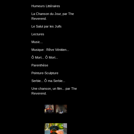
Humeurs Littéraires
La Chanson du Jour, par The
Reverend.
Le Salut par les Juifs
Lectures
Music...
Musique : Rêve Vénitien...
Ô Mort... Ô Mort...
Parenthèse
Peinture-Sculpture
Serbie... Ô ma Serbie...
Une chanson, un film... par The
Reverend.