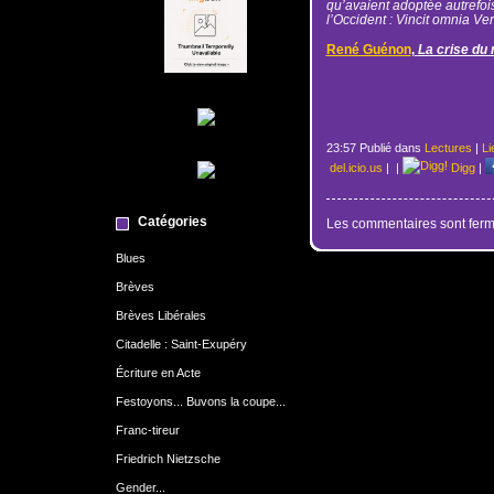
qu’avaient adoptée autrefois
l’Occident : Vincit omnia Ver
René Guénon
,
La crise d
23:57 Publié dans
Lectures
|
Li
del.icio.us
|
|
Digg
|
Catégories
Les commentaires sont ferm
Blues
Brèves
Brèves Libérales
Citadelle : Saint-Exupéry
Écriture en Acte
Festoyons... Buvons la coupe...
Franc-tireur
Friedrich Nietzsche
Gender...