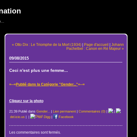
nation
...
« Otto Dix : Le Triomphe de la Mort (1934)
|
Page d'accueil
|
Johann
Pachelbel : Canon en Ré Majeur »
09/08/2015
Ceci n'est plus une femme...
=--=
Publié dans la Catégorie "Gender..."
=--=
Cliquez sur la photo
21:39 Publié dans
Gender...
|
Lien permanent
|
Commentaires (0)
|
|
del.icio.us
|
|
Digg
|
Facebook
Les commentaires sont fermés.