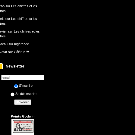
ebo
sur
Les chiffres et les
ttres...
ris
sur
Les chiffres et les
ttres...
avien
sur
Les chiffres et les
ttres...
edeau
sur
Ingérence...
avatar
sur
Célérus !!!
Newsletter
S'inscrire
Se désinscrire
Points Godwin