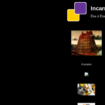
Incar
Être ô Être
À propos