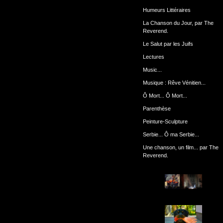
Humeurs Littéraires
La Chanson du Jour, par The
Reverend.
Le Salut par les Juifs
Lectures
Music...
Musique : Rêve Vénitien...
Ô Mort... Ô Mort...
Parenthèse
Peinture-Sculpture
Serbie... Ô ma Serbie...
Une chanson, un film... par The
Reverend.