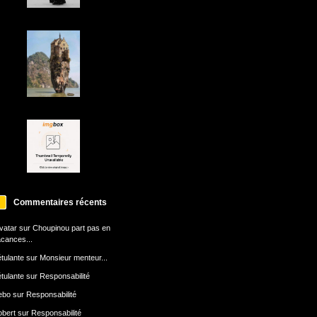
Commentaires récents
avatar
sur
Choupinou part pas en
cances...
tulante
sur
Monsieur menteur...
tulante
sur
Responsabilité
ebo
sur
Responsabilité
bert
sur
Responsabilité