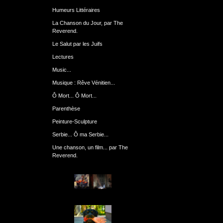
Humeurs Littéraires
La Chanson du Jour, par The
Reverend.
Le Salut par les Juifs
Lectures
Music...
Musique : Rêve Vénitien...
Ô Mort... Ô Mort...
Parenthèse
Peinture-Sculpture
Serbie... Ô ma Serbie...
Une chanson, un film... par The
Reverend.