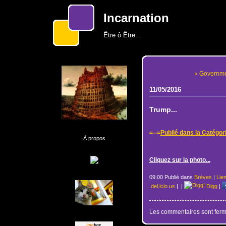
Incarnation
Être ô Être...
« Governmen
11/05/2016
Trump...
=--=
Publié dans la Catégor
À propos
Cliquez sur la photo...
09:00 Publié dans
Brèves
|
Lie
del.icio.us
|
|
Digg
|
Les commentaires sont ferm