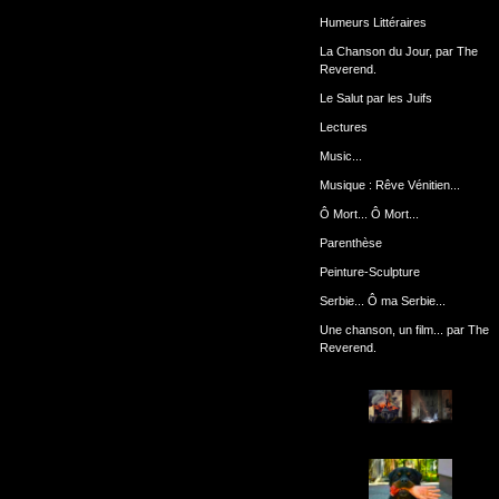
Humeurs Littéraires
La Chanson du Jour, par The
Reverend.
Le Salut par les Juifs
Lectures
Music...
Musique : Rêve Vénitien...
Ô Mort... Ô Mort...
Parenthèse
Peinture-Sculpture
Serbie... Ô ma Serbie...
Une chanson, un film... par The
Reverend.