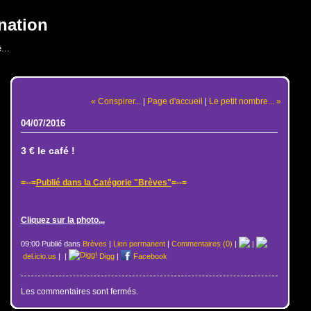
nation
...
« Conspirer...
|
Page d'accueil
|
Le petit nombre... »
04/07/2016
3 € le café !
=--=
Publié dans la Catégorie "Brèves"
=--=
Cliquez sur la photo...
09:00 Publié dans
Brèves
|
Lien permanent
|
Commentaires (0)
|
|
del.icio.us
|
|
Digg
|
Facebook
Les commentaires sont fermés.