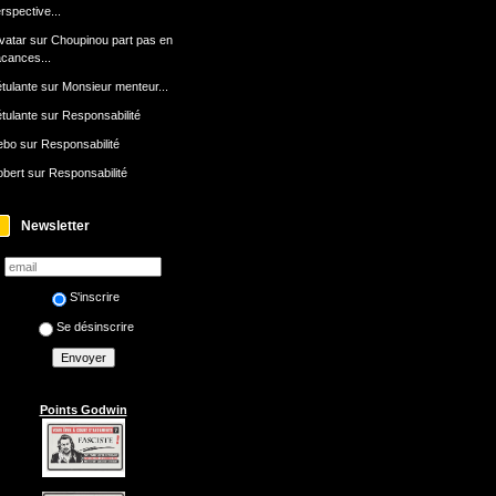
rspective...
avatar
sur
Choupinou part pas en
cances...
tulante
sur
Monsieur menteur...
tulante
sur
Responsabilité
ebo
sur
Responsabilité
bert
sur
Responsabilité
Newsletter
S'inscrire
Se désinscrire
Points Godwin