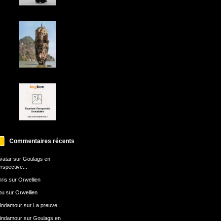
Commentaires récents
avatar
sur
Goulags en
rspective...
ris
sur
Orwellien
bu
sur
Orwellien
indamour
sur
La preuve...
indamour
sur
Goulags en