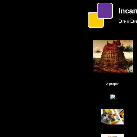
Incar
Être ô Être
À propos