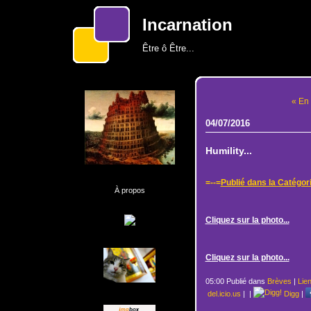
Incarnation
Être ô Être...
« En 
04/07/2016
Humility...
=--=
Publié dans la Catégor
À propos
Cliquez sur la photo...
Cliquez sur la photo...
05:00 Publié dans
Brèves
|
Lie
del.icio.us
|
|
Digg
|