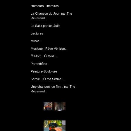
Humeurs Littéraires
La Chanson du Jour, par The
Reverend.
Le Salut par les Juifs
Lectures
Music...
Musique : Rêve Vénitien...
Ô Mort... Ô Mort...
Parenthèse
Peinture-Sculpture
Serbie... Ô ma Serbie...
Une chanson, un film... par The
Reverend.