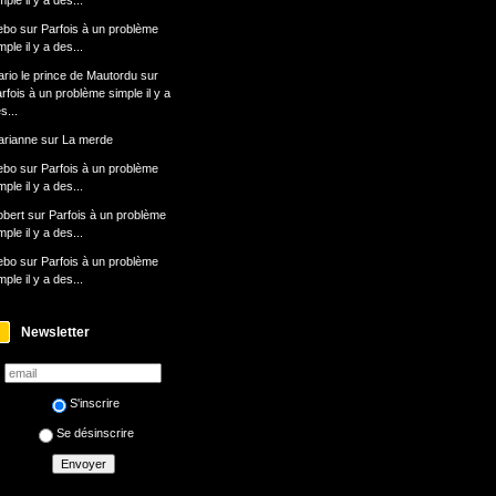
mple il y a des...
ebo
sur
Parfois à un problème
mple il y a des...
rio le prince de Mautordu
sur
rfois à un problème simple il y a
s...
rianne
sur
La merde
ebo
sur
Parfois à un problème
mple il y a des...
bert
sur
Parfois à un problème
mple il y a des...
ebo
sur
Parfois à un problème
mple il y a des...
Newsletter
S'inscrire
Se désinscrire