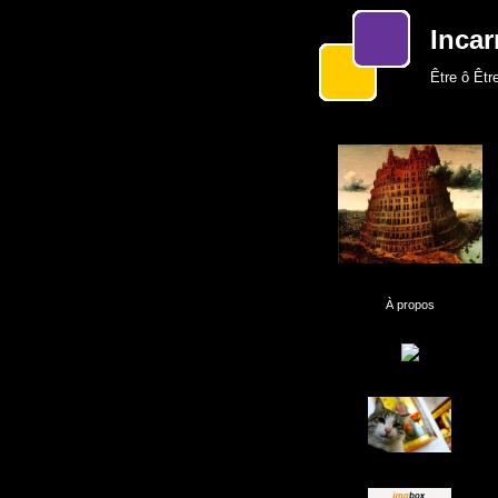
Incar
Être ô Être
À propos