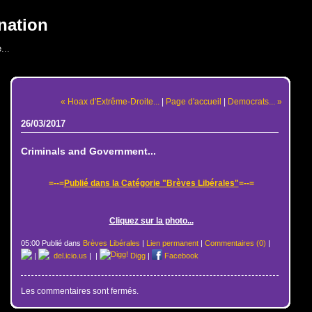
nation
...
« Hoax d'Extrême-Droite...
|
Page d'accueil
|
Democrats... »
26/03/2017
Criminals and Government...
=--=
Publié dans la Catégorie "Brèves Libérales"
=--=
Cliquez sur la photo...
05:00 Publié dans
Brèves Libérales
|
Lien permanent
|
Commentaires (0)
|
|
del.icio.us
|
|
Digg
|
Facebook
Les commentaires sont fermés.