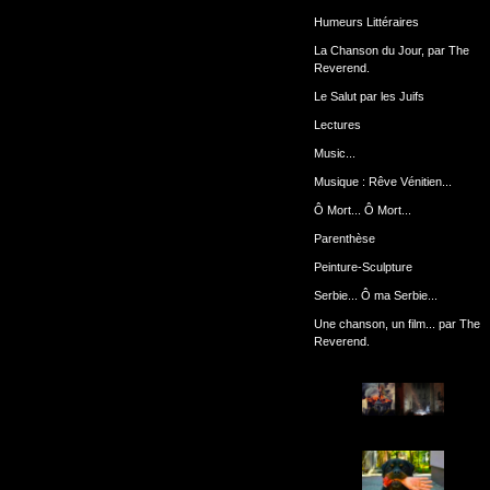
Humeurs Littéraires
La Chanson du Jour, par The
Reverend.
Le Salut par les Juifs
Lectures
Music...
Musique : Rêve Vénitien...
Ô Mort... Ô Mort...
Parenthèse
Peinture-Sculpture
Serbie... Ô ma Serbie...
Une chanson, un film... par The
Reverend.