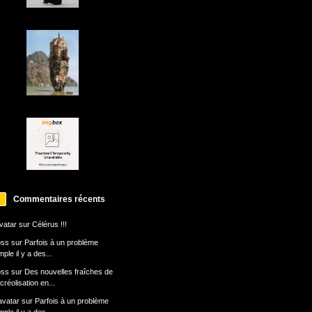
Commentaires récents
avatar
sur
Célérus !!!
oss
sur
Parfois à un problème
mple il y a des...
oss
sur
Des nouvelles fraîches de
 créolisation en...
avatar
sur
Parfois à un problème