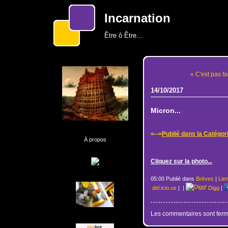
Incarnation
Être ô Être...
« C'est pas fa
14/10/2017
Micron...
=--=
Publié dans la Catégor
À propos
Cliquez sur la photo...
05:00 Publié dans
Brèves
|
Lie
del.icio.us
|
|
Digg
|
Les commentaires sont ferm