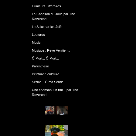
Humeurs Littéraires
La Chanson du Jour, par The
Reverend.
Le Salut par les Juifs
Lectures
Music...
Musique : Rêve Vénitien...
Ô Mort... Ô Mort...
Parenthèse
Peinture-Sculpture
Serbie... Ô ma Serbie...
Une chanson, un film... par The
Reverend.