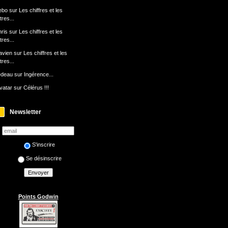
ebo
sur
Les chiffres et les
ttres...
ris
sur
Les chiffres et les
ttres...
avien
sur
Les chiffres et les
ttres...
edeau
sur
Ingérence...
avatar
sur
Célérus !!!
Newsletter
S'inscrire
Se désinscrire
Points Godwin