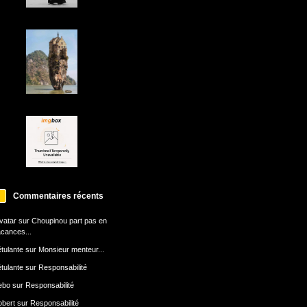
Commentaires récents
avatar
sur
Choupinou part pas en
cances...
tulante
sur
Monsieur menteur...
tulante
sur
Responsabilité
ebo
sur
Responsabilité
bert
sur
Responsabilité