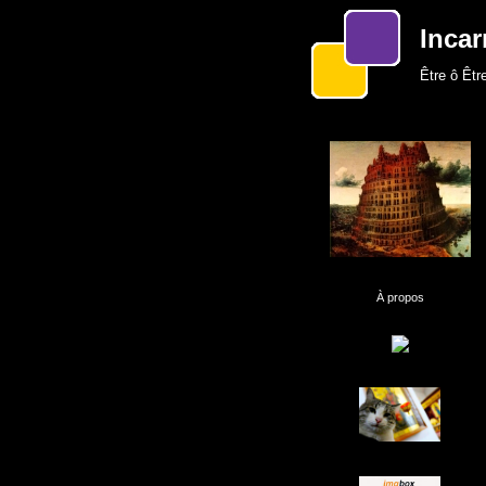
Incar
Être ô Être
À propos