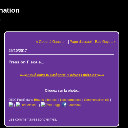
nation
...
« Coeur à Gauche...
|
Page d'accueil
|
Bad Guys... »
25/10/2017
Pression Fiscale...
=--=
Publié dans la Catégorie "Brèves Libérales"
=--=
Cliquez sur la photo...
05:00 Publié dans
Brèves Libérales
|
Lien permanent
|
Commentaires (0)
|
|
del.icio.us
|
|
Digg
|
Facebook
Les commentaires sont fermés.