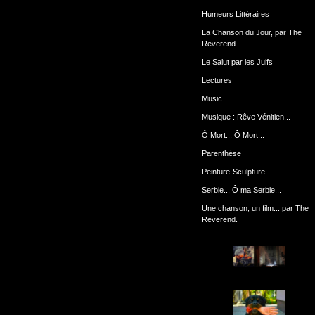
Humeurs Littéraires
La Chanson du Jour, par The
Reverend.
Le Salut par les Juifs
Lectures
Music...
Musique : Rêve Vénitien...
Ô Mort... Ô Mort...
Parenthèse
Peinture-Sculpture
Serbie... Ô ma Serbie...
Une chanson, un film... par The
Reverend.