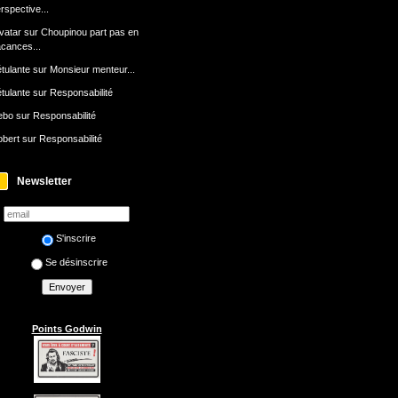
rspective...
avatar
sur
Choupinou part pas en
cances...
tulante
sur
Monsieur menteur...
tulante
sur
Responsabilité
ebo
sur
Responsabilité
bert
sur
Responsabilité
Newsletter
S'inscrire
Se désinscrire
Points Godwin