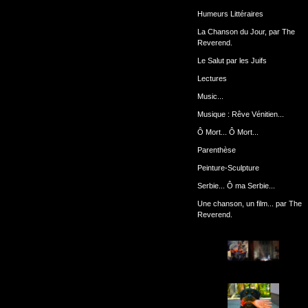
Humeurs Littéraires
La Chanson du Jour, par The
Reverend.
Le Salut par les Juifs
Lectures
Music...
Musique : Rêve Vénitien...
Ô Mort... Ô Mort...
Parenthèse
Peinture-Sculpture
Serbie... Ô ma Serbie...
Une chanson, un film... par The
Reverend.