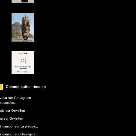
Commentaires récents
avatar
sur
Goulags en
rspective...
ris
sur
Orwellien
bu
sur
Orwellien
indamour
sur
La preuve...
indamour
sur
Goulags en