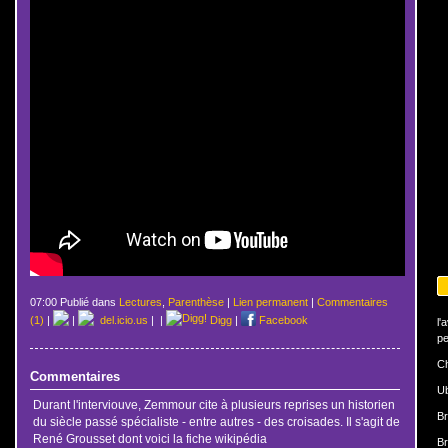
07:00 Publié dans
Lectures
,
Parenthèse
|
Lien permanent
|
Commentaires
(1)
|
|
del.icio.us
|
|
Digg
|
Facebook
l'
pe
Ch
Commentaires
U
Durant l'interviouve, Zemmour cite à plusieurs reprises un historien
Br
du siècle passé spécialiste - entre autres - des croisades. Il s'agit de
René Grousset dont voici la fiche wikipédia
Br