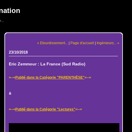
nation
...
« Etourdissement...
|
Page d'accueil
|
Ingénieurs... »
23/10/2018
Eric Zemmour : La France (Sud Radio)
=--=
Publié dans la Catégorie "PARENTHÈSE"
=--=
&
=--=
Publié dans la Catégorie "Lectures"
=--=