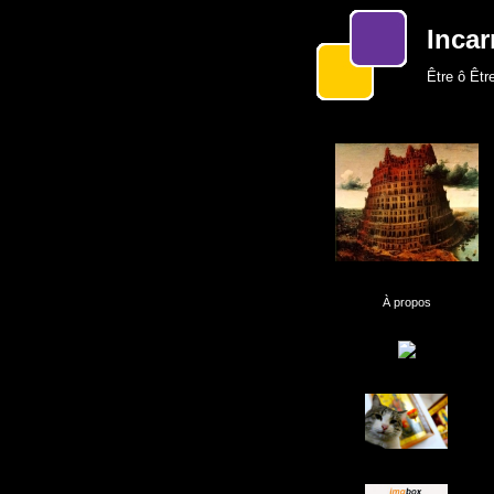
Incar
Être ô Être
À propos