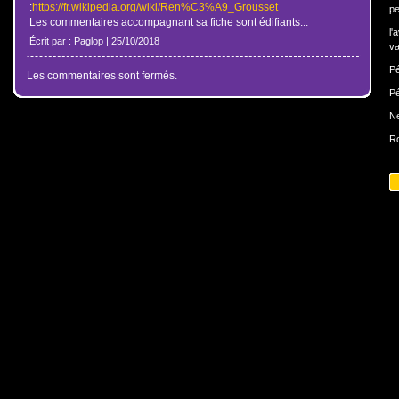
:
https://fr.wikipedia.org/wiki/Ren%C3%A9_Grousset
pe
Les commentaires accompagnant sa fiche sont édifiants...
l'
Écrit par : Paglop | 25/10/2018
va
Pé
Les commentaires sont fermés.
Pé
N
Ro