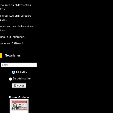
ebo
sur
Les chiffres et les
ttres...
ris
sur
Les chiffres et les
ttres...
avien
sur
Les chiffres et les
ttres...
edeau
sur
Ingérence...
avatar
sur
Célérus !!!
Newsletter
S'inscrire
Se désinscrire
Points Godwin