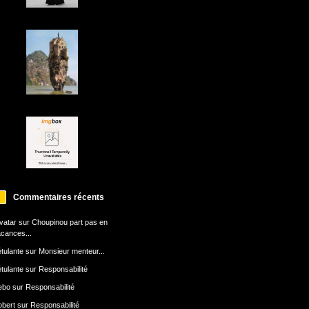
Commentaires récents
avatar
sur
Choupinou part pas en
cances...
tulante
sur
Monsieur menteur...
tulante
sur
Responsabilité
ebo
sur
Responsabilité
bert
sur
Responsabilité