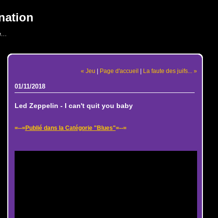
nation
...
« Jeu
|
Page d'accueil
|
La faute des juifs... »
01/11/2018
Led Zeppelin - I can't quit you baby
=--=
Publié dans la Catégorie "Blues"
=--=