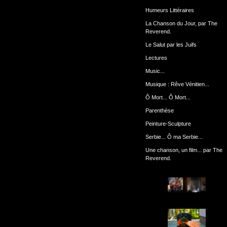
Humeurs Littéraires
La Chanson du Jour, par The
Reverend.
Le Salut par les Juifs
Lectures
Music...
Musique : Rêve Vénitien...
Ô Mort... Ô Mort...
Parenthèse
Peinture-Sculpture
Serbie... Ô ma Serbie...
Une chanson, un film... par The
Reverend.