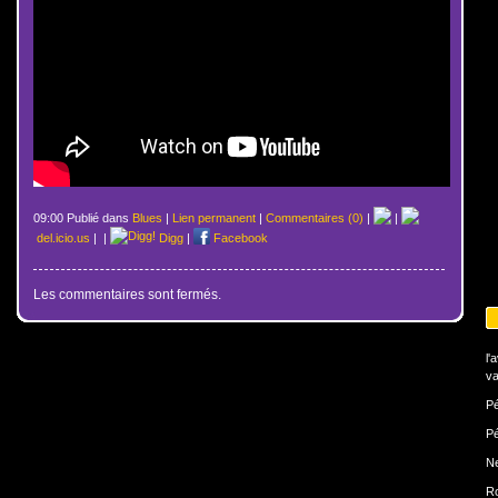
09:00 Publié dans
Blues
|
Lien permanent
|
Commentaires (0)
|
|
del.icio.us
|
|
Digg
|
Facebook
Les commentaires sont fermés.
l'
va
Pé
Pé
N
Ro