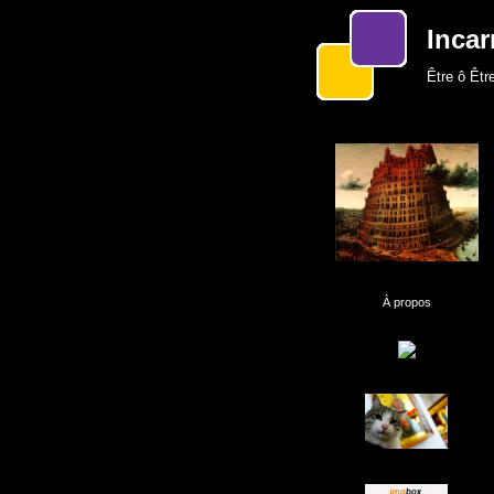
Incar
Être ô Être
À propos