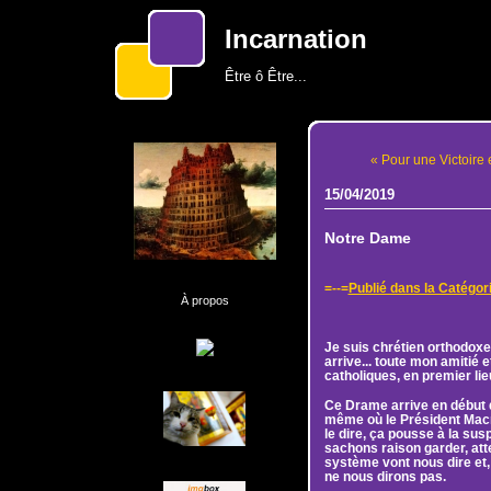
Incarnation
Être ô Être...
« Pour une Victoire 
15/04/2019
Notre Dame
=--=
Publié dans la Catég
À propos
Je suis chrétien orthodoxe.
arrive... toute mon amitié
catholiques, en premier lieu
Ce Drame arrive en début d
même où le Président Macron
le dire, ça pousse à la sus
sachons raison garder, att
système vont nous dire et,
ne nous dirons pas.