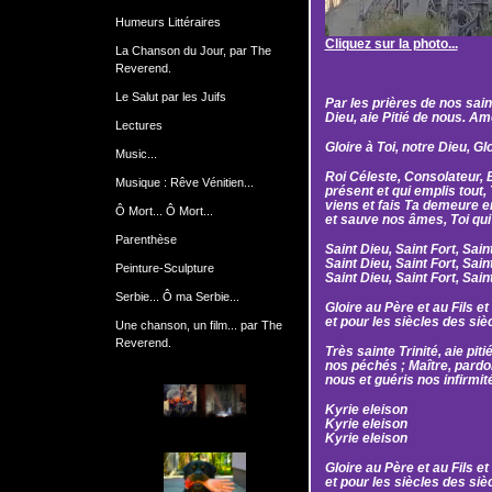
Humeurs Littéraires
Cliquez sur la photo...
La Chanson du Jour, par The
Reverend.
Le Salut par les Juifs
Par les prières de nos sai
Dieu, aie Pitié de nous. Am
Lectures
Gloire à Toi, notre Dieu, Glo
Music...
Roi Céleste, Consolateur, E
Musique : Rêve Vénitien...
présent et qui emplis tout,
viens et fais Ta demeure en
Ô Mort... Ô Mort...
et sauve nos âmes, Toi qui
Parenthèse
Saint Dieu, Saint Fort, Sain
Saint Dieu, Saint Fort, Sain
Peinture-Sculpture
Saint Dieu, Saint Fort, Sain
Serbie... Ô ma Serbie...
Gloire au Père et au Fils et
et pour les siècles des siè
Une chanson, un film... par The
Reverend.
Très sainte Trinité, aie pit
nos péchés ; Maître, pardon
nous et guéris nos infirmi
Kyrie eleison
Kyrie eleison
Kyrie eleison
Gloire au Père et au Fils et
et pour les siècles des si