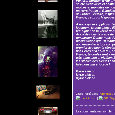
Poitiers, Germain d’Auxerr
sainte Geneviève et sainte
moines et moniales de notr
martyrs Pothin et Blandine
de France : éclaire, inspire
France, ceux qui la gouvern
A nous qui te supplions dan
jugement, la conscience lib
témoigner de ta vérité dans 
Accorde-nous la grâce de v
ton pardon. Donne-nous de t
bienveillance que Tu manif
gouvernent et à tout son pe
premier lieu pour la révél
nos Pères et à ceux qui, en
France, te confessent avec 
très saint, bon et vivifiant
les siècles des siècles : A
fais-nous miséricorde !
Kyrie eleison
Kyrie eleison
Kyrie eleison
23:35 Publié dans
Parenthèse
del.icio.us
|
|
Dig
Les commentaires sont ferm