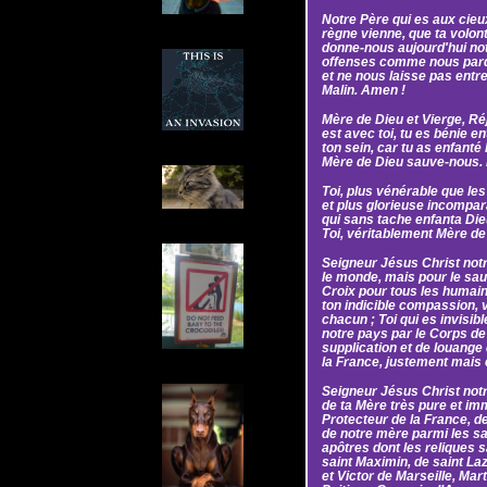
Notre Père qui es aux cieux
règne vienne, que ta volont
donne-nous aujourd'hui not
offenses comme nous pard
et ne nous laisse pas entr
Malin. Amen !
Mère de Dieu et Vierge, Réj
est avec toi, tu es bénie en
ton sein, car tu as enfant
Mère de Dieu sauve-nous. 
Toi, plus vénérable que le
et plus glorieuse incompa
qui sans tache enfanta Die
Toi, véritablement Mère de 
Seigneur Jésus Christ notr
le monde, mais pour le sauv
Croix pour tous les humains
ton indicible compassion, ve
chacun ; Toi qui es invisi
notre pays par le Corps de 
supplication et de louange
la France, justement mais
Seigneur Jésus Christ notre
de ta Mère très pure et im
Protecteur de la France, de
de notre mère parmi les sa
apôtres dont les reliques sa
saint Maximin, de saint La
et Victor de Marseille, Mar