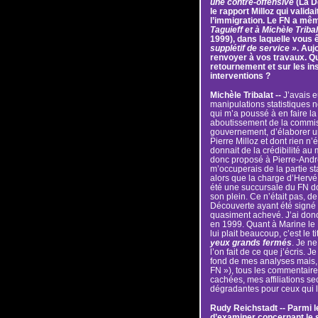
une contre-offensive
(La D
le rapport Milloz qui valida
l’immigration. Le FN a mê
Taguieff et à Michèle Tribal
1999), dans laquelle vous ê
supplétif de service »
. Auj
renvoyer à vos travaux. Qu
retournement et sur les in
interventions ?
Michèle Tribalat --
J’avais eu
manipulations statistiques
qui m’a poussé à en faire la c
aboutissement de la commis
gouvernement, d’élaborer une
Pierre Milloz et dont rien n’ét
donnait de la crédibilité au 
donc proposé à Pierre-André 
m’occuperais de la partie sta
alors que la charge d’Hervé 
été une succursale du FN don
son plein. Ce n’était pas, de
Découverte ayant été signé 
quasiment achevé. J’ai donc
en 1999. Quant à Marine le P
lui plait beaucoup, c’est le t
yeux grands fermés
. Je n
l’on fait de ce que j’écris. J
fond de mes analyses mais,
FN »), tous les commentaire
cachées, mes affiliations se
dégradantes pour ceux qui l
Rudy Reichstadt -- Parmi 
d’examiner concernant le s