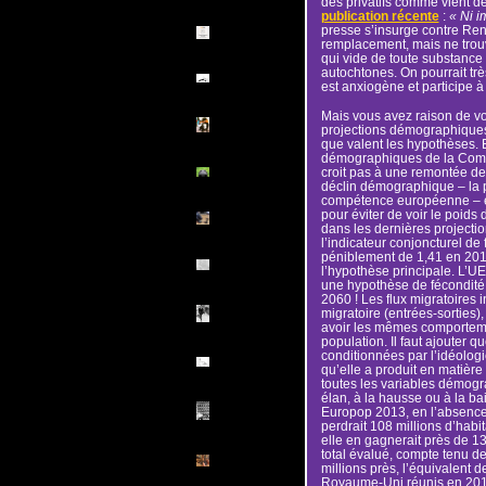
des privatifs comme vient de
publication récente
:
« Ni i
presse s’insurge contre Re
remplacement, mais ne trouve
qui vide de toute substance
autochtones. On pourrait trè
est anxiogène et participe 
Mais vous avez raison de vou
projections démographiques 
que valent les hypothèses. E
démographiques de la Comm
croit pas à une remontée de 
déclin démographique – la po
compétence européenne – et
pour éviter de voir le poids
dans les dernières project
l’indicateur conjoncturel d
péniblement de 1,41 en 201
l’hypothèse principale. L’UE
une hypothèse de fécondité 
2060 ! Les flux migratoires 
migratoire (entrées-sorties), 
avoir les mêmes comporteme
population. Il faut ajouter q
conditionnées par l’idéologi
qu’elle a produit en matière
toutes les variables démog
élan, à la hausse ou à la ba
Europop 2013, en l’absence 
perdrait 108 millions d’habi
elle en gagnerait près de 1
total évalué, compte tenu de
millions près, l’équivalent d
Royaume-Uni réunis en 2014