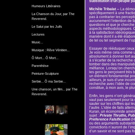
substitution d’un peuple pa
Humeurs Littéraires
Michèle Tribalat --
La démog
spécifiquement à une fracti
La Chanson du Jour, par The
pas à contrarier les percepti
Reverend.
aucunement l’intention de f
questions et que je cherche
Le Salut par les Juifs
aspects méthodologiques. On 
à la satisfaction idéologique
Lectures
manière dont il a été élabor
de tel ou tel segment de l’o
Music...
Essayer de rééduquer ceux 
Musique : Rêve Vénitien...
Je vois même cela comme un
absolument à donner tort a
Ô Mort... Ô Mort...
à s’écarter de la recherche d
tomber dans des manipulatio
Parenthèse
méfiance. Lorsqu’on cherche 
les gens le perçoivent très b
Peinture-Sculpture
un élément fondamental pour
ailleurs, je suis d’une inco
Serbie... Ô ma Serbie...
recherche avec l’idée de co
constitue, à mon avis, le pl
Une chanson, un film... par The
Reverend.
Enfin, les gens n’ont généra
vaut pas seulement pour la q
sauter sur les chiffres qui 
l’autre. L’idée de faits alter
Kuran, un économiste américai
sujet :
Private Thruths, Pub
Preference Falsification
(Ha
ou des arguments substantifs
convictions n’auront de l’im
d’un savoir et ne sont pas f