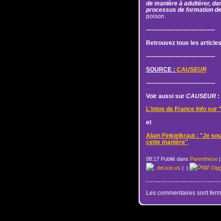
de manière à adultérer, d
processus de formation de 
poison.
-----------------------------------
Retrouvez tous les articles
-----------------------------------
SOURCE :
CAUSEUR
-----------------------------------
Voir aussi sur
CAUSEUR
:
L'intox de France Info su
et
Alain Finkielkraut : "Je s
cette manière"
08:17 Publié dans
Parenthèse
del.icio.us
|
|
Dig
Les commentaires sont ferm