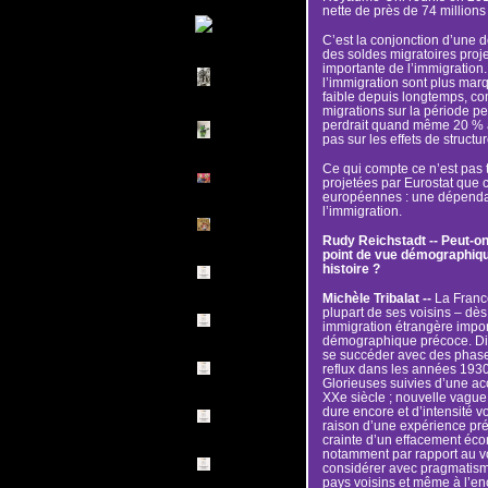
nette de près de 74 million
C’est la conjonction d’une
des soldes migratoires proj
importante de l’immigration.
l’immigration sont plus marq
faible depuis longtemps, c
migrations sur la période pe
perdrait quand même 20 % av
pas sur les effets de structur
Ce qui compte ce n’est pas 
projetées par Eurostat que c
européennes : une dépenda
l’immigration.
Rudy Reichstadt -- Peut-on
point de vue démographique
histoire ?
Michèle Tribalat --
La France
plupart de ses voisins – dès 
immigration étrangère impor
démographique précoce. Dif
se succéder avec des phase
reflux dans les années 1930 
Glorieuses suivies d’une acc
XXe siècle ; nouvelle vague
dure encore et d’intensité v
raison d’une expérience pré
crainte d’un effacement éco
notamment par rapport au v
considérer avec pragmatism
pays voisins et même à l’en