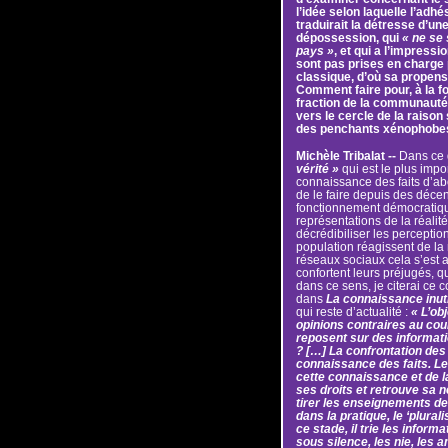
l’idée selon laquelle l’ad
traduirait la détresse d’un
dépossession, qui
« ne se 
pays »
, et qui a l’impress
sont pas prises en charge p
classique, d’où sa propensi
Comment faire pour, à la fo
fraction de la communauté
vers le cercle de la raison
des penchants xénophobe
Michèle Tribalat --
Dans ce q
vérité »
qui est le plus import
connaissance des faits d’a
de le faire depuis des déce
fonctionnement démocratique
représentations de la réalité 
décrédibiliser les percept
population réagissent de la 
réseaux sociaux cela s’est a
confortent leurs préjugés, qu’
dans ce sens, je citerai ce
dans
La connaissance inuti
qui reste d’actualité :
« L’ob
opinions contraires au cour
reposent sur des informatio
? […] La confrontation de
connaissance des faits. Le
cette connaissance et de l
ses droits et retrouve sa 
tirer les enseignements de
dans la pratique, le ‘plura
ce stade, il trie les informat
sous silence, les nie, les a