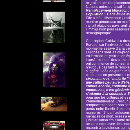
migrations de remplacement.
Nations unies qui avait fait g
Remplacement Migration : I
Population ?
Cette étude ava
Elle a été utilisée pour justi
montrer généreuse en matièr
invitait plutôt les pays vieil
l’immigration pour résoudre
démographique.
Christopher Caldwell a dres
Europe, car l’arrivée de l’is
moi-même essayé d’analyser 
Européens sont les co-produ
en fermant les yeux et en évi
transformations des culture
ont commencé de consentir 
n’évoque pas tant le rempl
suggère l’idée de grand rem
culturelles en présence. Il c
circonstances “majorité ” 
une culture peu sûre d’elle
culture ancrée, confiante 
communes, c’est générale
s’adapter à la seconde »
. 
pour que les cultures et le
irrémédiablement. C’est un 
remplacement dans son sen
perdu notre liberté d’expres
manières : 1) par l’autocen
menaces de mort, mises à 
judiciarisation croissante d
accommoder avec des courant
recourir à la violence, qu’i