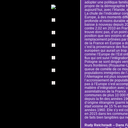
adopter une politique famili
propre de la démographie fr
aujourd’hui, avec l’Irlande, 
La chute de l’indicateur con
Europe, à des moments diff
profonde et moins durable e
baisse à nouveau depuis 20
contre 2,02 en 2010 en Fran
trouve donc pas, d’un poin
position que ses voisins et
remplacement prônées par l
de la France en Europe a d
c’est la provenance des flux 
européen qui aurait un tro
comme l’Europe de l’Est ont 
flux qui ont suivi l’intégra
Pologne se sont dirigés vers
leurs frontières (Royaume-Un
queue de comète de ce mou
populations immigrées de l’
l’Allemagne est plus souven
l’accroissement de populati
pas à l’Europe s’est accom
matière d’intégration avec 
assimilatrices de la France
communes de plus 10 000 ha
depuis la fin des années 196
d’origine étrangère (parmi 
était voisine de 15 % en m
années 1960. Elle s’y est 
en 2015 dans les communes d
de faits bien tangibles qui 
Rudy Reichstadt -- Dans
F