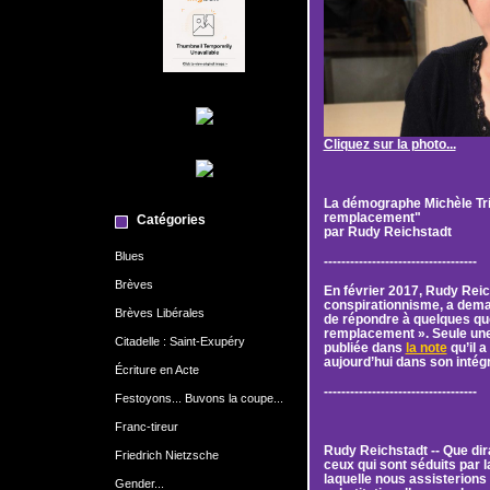
Cliquez sur la photo...
La démographe Michèle Tri
remplacement"
Catégories
par Rudy Reichstadt
Blues
-----------------------------------
Brèves
En février 2017, Rudy Reich
conspirationnisme, a dema
Brèves Libérales
de répondre à quelques que
remplacement ». Seule une p
Citadelle : Saint-Exupéry
publiée dans
la note
qu’il a
aujourd’hui dans son intégr
Écriture en Acte
-----------------------------------
Festoyons... Buvons la coupe...
Franc-tireur
Rudy Reichstadt -- Que dir
Friedrich Nietzsche
ceux qui sont séduits par
laquelle nous assisterions
Gender...