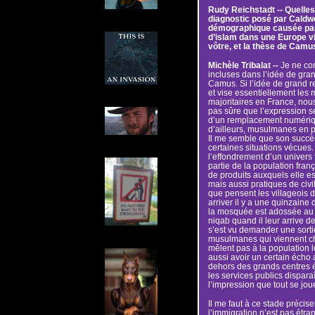
Rudy Reichstadt -- Quelles 
diagnostic posé par Caldwel
démographique causée par
d’islam dans une Europe viei
vôtre, et la thèse de Camu
Michèle Tribalat --
Je ne con
incluses dans l’idée de g
Camus. Si l’idée de grand 
et vise essentiellement les 
majoritaires en France, nou
pas sûre que l’expression se
d’un remplacement numériq
d’ailleurs, musulmanes en par
Il me semble que son succès
certaines situations vécues.
l’effondrement d’un univers f
partie de la population fran
de produits auxquels elle es
mais aussi pratiques de civ
que pensent les villageois 
arriver il y a une quinzain
la mosquée est adossée au 
niqab quand il leur arrive de
s’est vu demander une sorti
musulmanes qui viennent che
mêlent pas à la population 
aussi avoir un certain écho 
dehors des grands centres é
les services publics dispara
l’impression que tout se joue
Il me faut à ce stade précis
l’immigration n’est pas étr