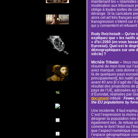
maintenant les « islamistes
modération aux tribunaux pour
oblige à toutes sortes de co
dérange. Si la caricature pe
alors cet art très français e
transgression s’éteint car il
qui y consentent et refusent
Rudy Reichstadt -- Qu’on s
expliquez que « les natifs 
» d’ici 2060 (en vous basan
Eurostat). Quel est le degré
démographiques sur une du
siècle) ?
Michèle Tribalat --
Vous rep
résumé de mon livre sur l’as
avez manqué, cela donne ce
là de quelques pays européen
principalement]
, les natifs 
avant 40 ans
[il s’agit de l’â
résultat des projections de 
pays de l’UE, adossées au
d’Eurostat, réalisées par G
document
intitulé :
Fewer, o
the EU populations by for
Une incidente. Il faut expliq
C’est l’expression la moins 
désigner la population née 
également nés. Je refuse en 
comme le font l’Ined ou l’I
que l’aspect numérique des c
l’espace géographique consi