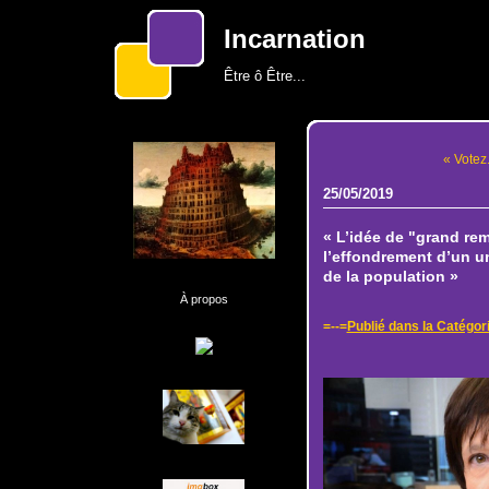
Incarnation
Être ô Être...
« Votez.
25/05/2019
« L’idée de "grand r
l’effondrement d’un un
de la population »
À propos
=--=
Publié dans la Catég