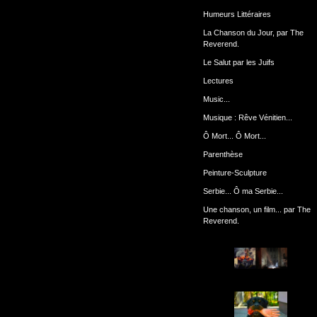
Humeurs Littéraires
La Chanson du Jour, par The
Reverend.
Le Salut par les Juifs
Lectures
Music...
Musique : Rêve Vénitien...
Ô Mort... Ô Mort...
Parenthèse
Peinture-Sculpture
Serbie... Ô ma Serbie...
Une chanson, un film... par The
Reverend.