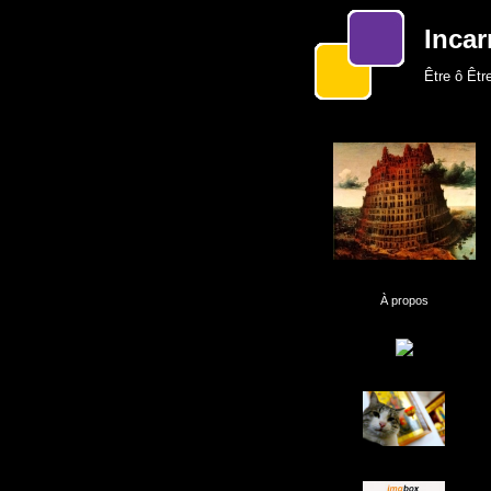
Incar
Être ô Être
À propos