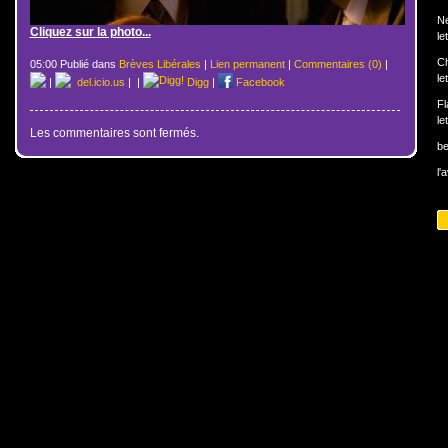
N
Cliquez sur la photo...
le
Ch
05:00 Publié dans
Brèves Libérales
|
Lien permanent
|
Commentaires (0)
|
le
|
del.icio.us
|
|
Digg
|
Facebook
Fl
le
Les commentaires sont fermés.
b
l'