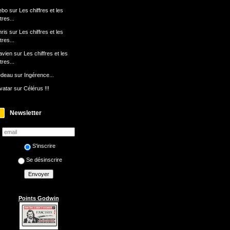
ebo
sur
Les chiffres et les
ttres...
ris
sur
Les chiffres et les
ttres...
avien
sur
Les chiffres et les
ttres...
edeau
sur
Ingérence...
avatar
sur
Célérus !!!
Newsletter
S'inscrire
Se désinscrire
Points Godwin