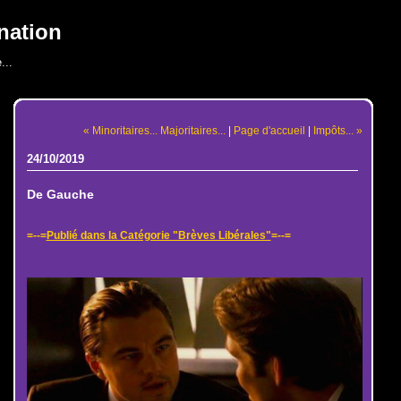
nation
...
« Minoritaires... Majoritaires...
|
Page d'accueil
|
Impôts... »
24/10/2019
De Gauche
=--=
Publié dans la Catégorie "Brèves Libérales"
=--=