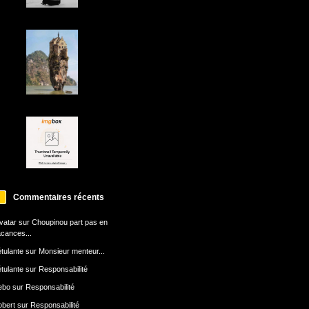
Commentaires récents
avatar
sur
Choupinou part pas en
cances...
tulante
sur
Monsieur menteur...
tulante
sur
Responsabilité
ebo
sur
Responsabilité
bert
sur
Responsabilité