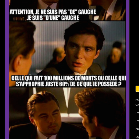
l'
va
Pé
Pé
N
Ro