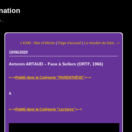
nation
...
« KXM - War of Words
|
Page d'accueil
|
Le mouton du futur... »
10/06/2020
Antonin ARTAUD – Face à Sollers (ORTF, 1966)
=--=
Publié dans la Catégorie "PARENTHÈSE"
=--=
&
=--=
Publié dans la Catégorie "Lectures"
=--=