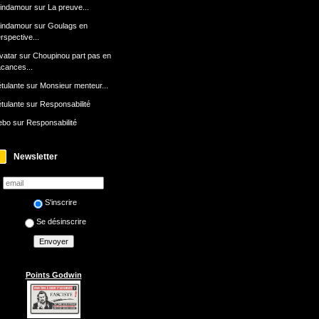
indamour
sur
La preuve...
indamour
sur
Goulags en
rspective...
avatar
sur
Choupinou part pas en
cances...
tulante
sur
Monsieur menteur...
tulante
sur
Responsabilité
ebo
sur
Responsabilité
Newsletter
S'inscrire
Se désinscrire
Points Godwin