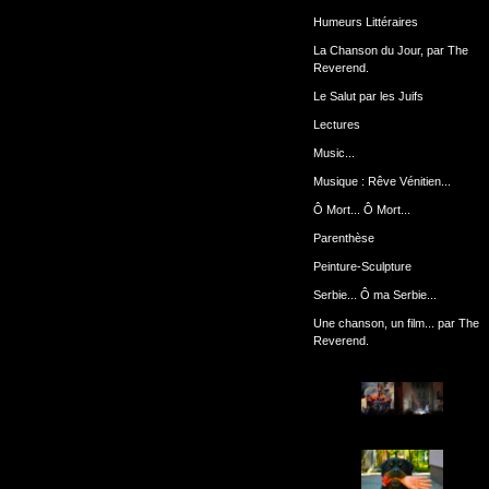
Humeurs Littéraires
La Chanson du Jour, par The
Reverend.
Le Salut par les Juifs
Lectures
Music...
Musique : Rêve Vénitien...
Ô Mort... Ô Mort...
Parenthèse
Peinture-Sculpture
Serbie... Ô ma Serbie...
Une chanson, un film... par The
Reverend.