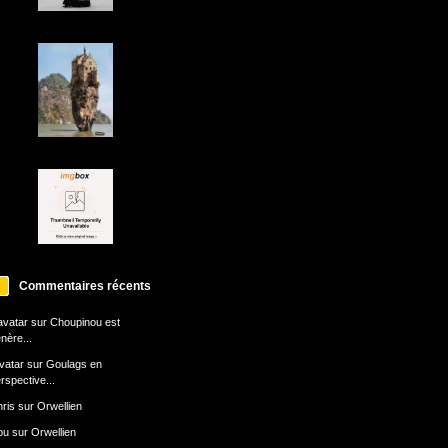
Commentaires récents
avatar
sur
Choupinou est
nère...
avatar
sur
Goulags en
rspective...
ris
sur
Orwellien
bu
sur
Orwellien