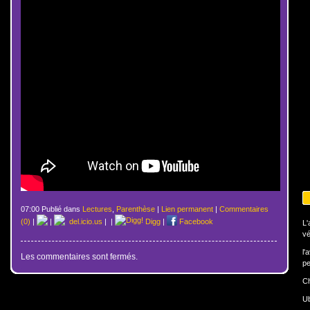
07:00 Publié dans
Lectures
,
Parenthèse
|
Lien permanent
|
Commentaires
(0)
|
|
del.icio.us
|
|
Digg
|
Facebook
L'
vé
l'
Les commentaires sont fermés.
pe
Ch
U