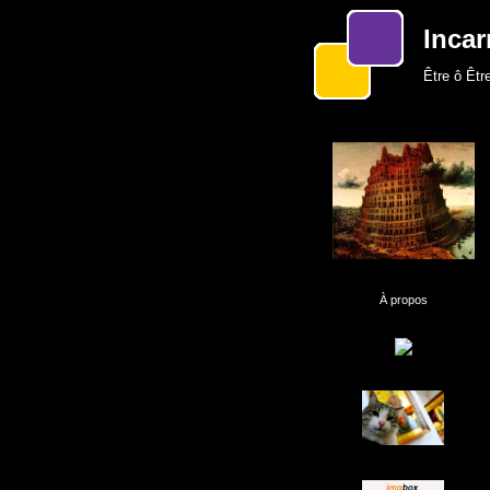
Incar
Être ô Être
À propos