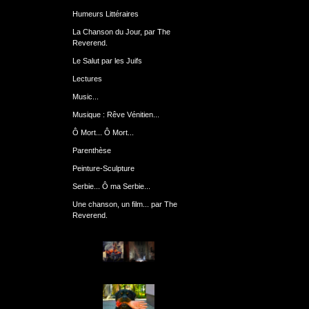
Humeurs Littéraires
La Chanson du Jour, par The
Reverend.
Le Salut par les Juifs
Lectures
Music...
Musique : Rêve Vénitien...
Ô Mort... Ô Mort...
Parenthèse
Peinture-Sculpture
Serbie... Ô ma Serbie...
Une chanson, un film... par The
Reverend.