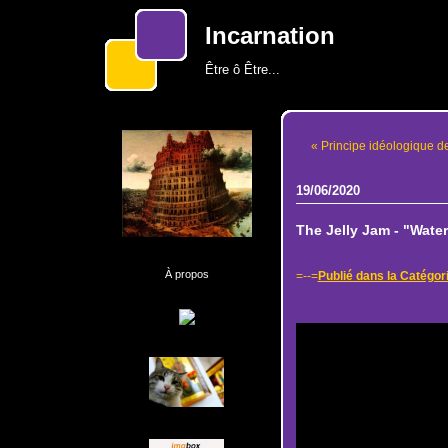
Incarnation
Être ô Être...
« Principe idéologique de
19/06/2020
The Jelly Jam - "Water
À propos
=--=
Publié dans la Catégori