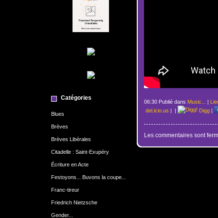
Catégories
06:30 Publié dans
Music...
|
Lie
del.icio.us
|
|
Digg
|
Blues
Brèves
Les commentaires sont ferm
Brèves Libérales
Citadelle : Saint-Exupéry
Écriture en Acte
Festoyons... Buvons la coupe...
Franc-tireur
Friedrich Nietzsche
Gender...