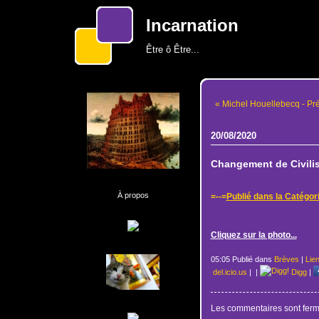
Incarnation
Être ô Être...
« Michel Houellebecq - P
20/08/2020
Changement de Civilisa
À propos
=--=
Publié dans la Catégor
Cliquez sur la photo...
05:05 Publié dans
Brèves
|
Lie
del.icio.us
|
|
Digg
|
Les commentaires sont ferm