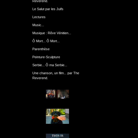
Reverend.
Le Salut par les Juifs
Lectures
Music...
Musique : Rêve Vénitien...
Ô Mort... Ô Mort...
Parenthèse
Peinture-Sculpture
Serbie... Ô ma Serbie...
Une chanson, un film... par The
Reverend.