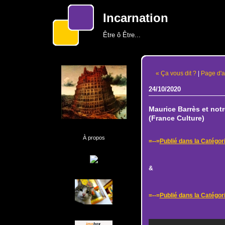
Incarnation
Être ô Être...
« Ça vous dit ?
|
Page d'a
24/10/2020
Maurice Barrès et notr
(France Culture)
À propos
=--=
Publié dans la Catég
&
=--=
Publié dans la Catégor