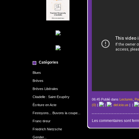
Catégories
Blues
Brèves
Brèves Libérales
Citadelle : Saint-Exupéry
06:45 Publié dans
Lectures
,
Pa
Écriture en Acte
(0)
|
|
del.icio.us
|
|
Festoyons... Buvons la coupe...
Les commentaires sont ferm
Franc-tireur
Friedrich Nietzsche
Gender...