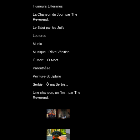
Humeurs Littéraires
La Chanson du Jour, par The
Reverend.
Le Salut par les Juifs
Lectures
Music...
Musique : Rêve Vénitien...
Ô Mort... Ô Mort...
Parenthèse
Peinture-Sculpture
Serbie... Ô ma Serbie...
Une chanson, un film... par The
Reverend.