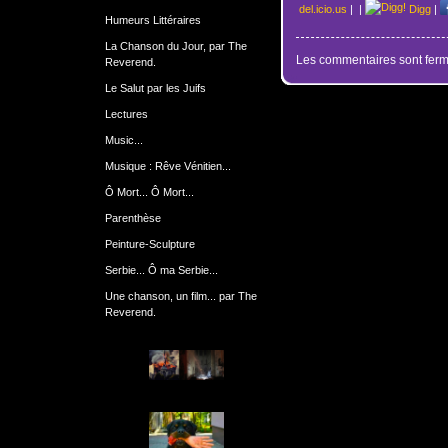
del.icio.us
|
|
Digg
|
Humeurs Littéraires
La Chanson du Jour, par The
Les commentaires sont ferm
Reverend.
Le Salut par les Juifs
Lectures
Music...
Musique : Rêve Vénitien...
Ô Mort... Ô Mort...
Parenthèse
Peinture-Sculpture
Serbie... Ô ma Serbie...
Une chanson, un film... par The
Reverend.