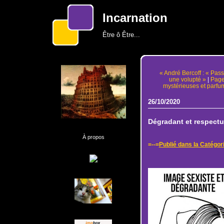
Incarnation
Être ô Être...
« André Bercoff : « Pas
une volupté »
|
Page
mystérieuses et parfu
26/10/2020
Dégradant et respectu
À propos
=--=
Publié dans la Catégor