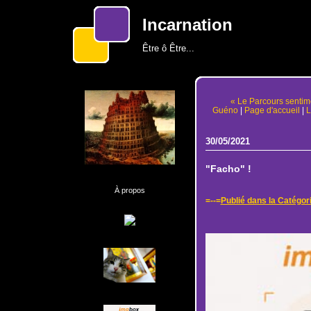
Incarnation
Être ô Être...
« Le Parcours sentim
Guéno
|
Page d'accueil
|
L
30/05/2021
"Facho" !
À propos
=--=
Publié dans la Catégor