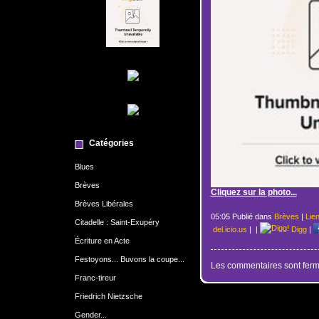
Catégories
Blues
Brèves
Cliquez sur la photo...
Brèves Libérales
05:05 Publié dans
Brèves
|
Lie
Citadelle : Saint-Exupéry
del.icio.us
|
|
Digg
|
Écriture en Acte
Festoyons... Buvons la coupe...
Les commentaires sont ferm
Franc-tireur
Friedrich Nietzsche
Gender...