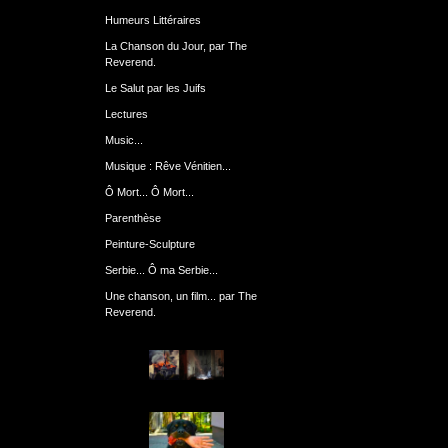
Humeurs Littéraires
La Chanson du Jour, par The
Reverend.
Le Salut par les Juifs
Lectures
Music...
Musique : Rêve Vénitien...
Ô Mort... Ô Mort...
Parenthèse
Peinture-Sculpture
Serbie... Ô ma Serbie...
Une chanson, un film... par The
Reverend.