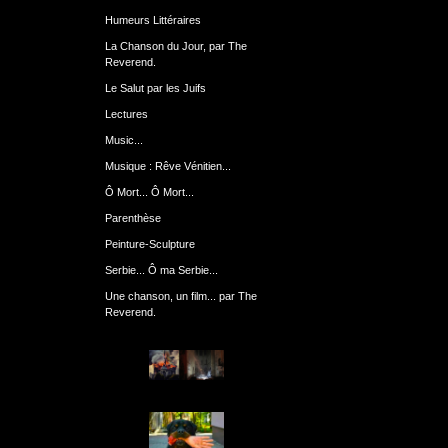
Humeurs Littéraires
La Chanson du Jour, par The
Reverend.
Le Salut par les Juifs
Lectures
Music...
Musique : Rêve Vénitien...
Ô Mort... Ô Mort...
Parenthèse
Peinture-Sculpture
Serbie... Ô ma Serbie...
Une chanson, un film... par The
Reverend.