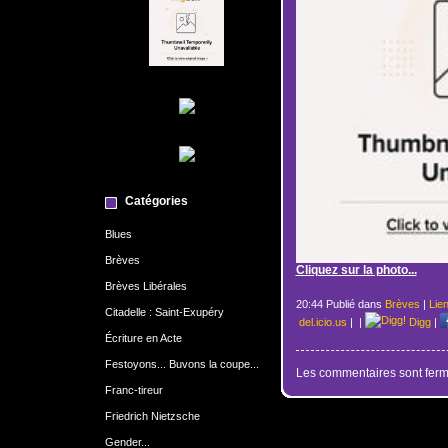
Catégories
Blues
Brèves
Cliquez sur la photo...
Brèves Libérales
20:44 Publié dans
Brèves
|
Lie
Citadelle : Saint-Exupéry
del.icio.us
|
|
Digg
|
Écriture en Acte
Festoyons... Buvons la coupe...
Les commentaires sont ferm
Franc-tireur
Friedrich Nietzsche
Gender...