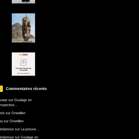
Commentaires récents
avatar
sur
Goulags en
rspective...
ris
sur
Orwellien
bu
sur
Orwellien
indamour
sur
La preuve...
indamour
sur
Goulags en