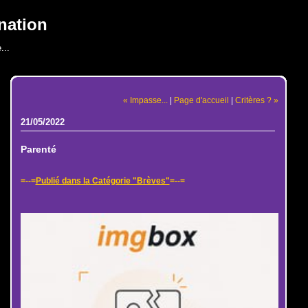
nation
...
« Impasse...
|
Page d'accueil
|
Critères ? »
21/05/2022
Parenté
=--=
Publié dans la Catégorie "Brèves"
=--=