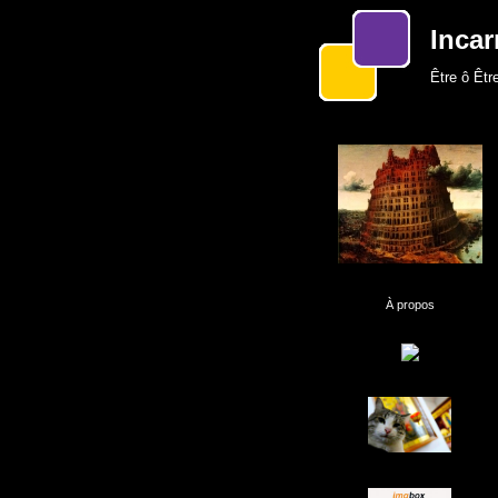
Incar
Être ô Être
À propos