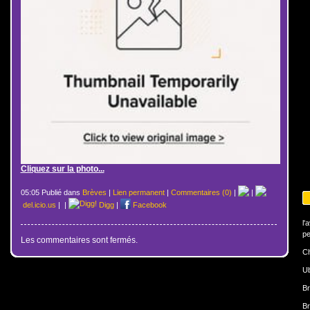
Cliquez sur la photo...
05:05 Publié dans
Brèves
|
Lien permanent
|
Commentaires (0)
|
|
del.icio.us
|
|
Digg
|
Facebook
l'
pe
Les commentaires sont fermés.
Ch
U
Br
Br