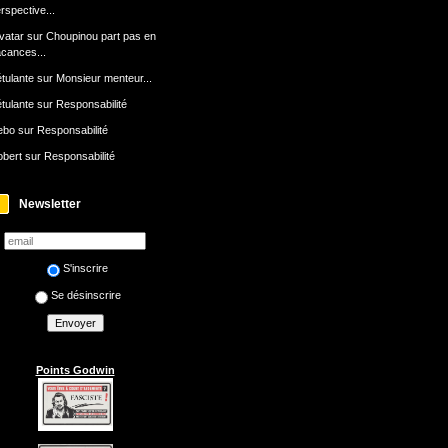
rspective...
avatar
sur
Choupinou part pas en
cances...
tulante
sur
Monsieur menteur...
tulante
sur
Responsabilité
ebo
sur
Responsabilité
bert
sur
Responsabilité
Newsletter
S'inscrire
Se désinscrire
Points Godwin