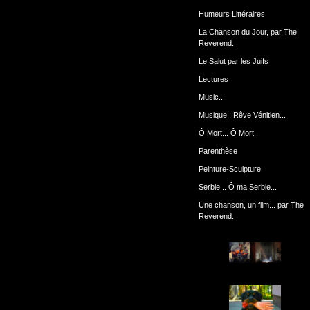
Humeurs Littéraires
La Chanson du Jour, par The
Reverend.
Le Salut par les Juifs
Lectures
Music...
Musique : Rêve Vénitien...
Ô Mort... Ô Mort...
Parenthèse
Peinture-Sculpture
Serbie... Ô ma Serbie...
Une chanson, un film... par The
Reverend.