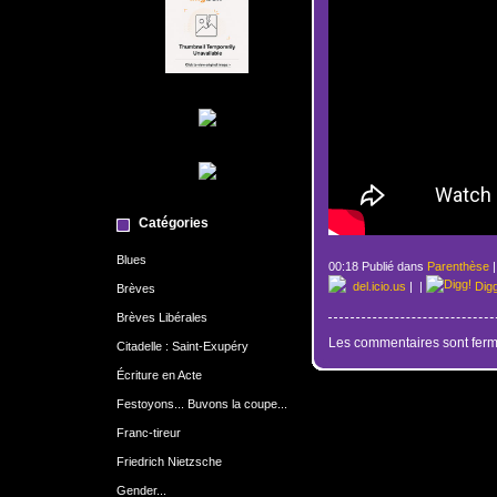
Catégories
Blues
00:18 Publié dans
Parenthèse
del.icio.us
|
|
Dig
Brèves
Brèves Libérales
Les commentaires sont ferm
Citadelle : Saint-Exupéry
Écriture en Acte
Festoyons... Buvons la coupe...
Franc-tireur
Friedrich Nietzsche
Gender...