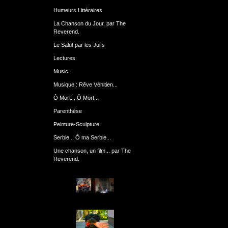
Humeurs Littéraires
La Chanson du Jour, par The
Reverend.
Le Salut par les Juifs
Lectures
Music...
Musique : Rêve Vénitien...
Ô Mort... Ô Mort...
Parenthèse
Peinture-Sculpture
Serbie... Ô ma Serbie...
Une chanson, un film... par The
Reverend.