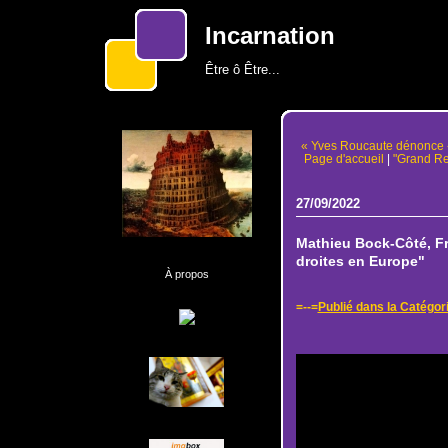
Incarnation
Être ô Être...
« Yves Roucaute dénonce « l
Page d'accueil
|
"Grand Re
27/09/2022
Mathieu Bock-Côté, Fr
droites en Europe"
À propos
=--=
Publié dans la Catég