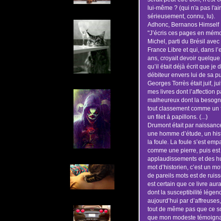
lui-même ? (qui n'a pas l'ai
sérieusement, connu, lu).
Adhonc, Bernanos Himself
"J’écris ces pages en mémo
Michel, parti du Brésil avec
France Libre et qui, dans l
ans, croyait devoir quelque
qu’il était déjà écrit que je
débiteur envers lui de sa pu
Georges Torrès était juif, 
mes livres dont l’affection 
malheureux dont la besogne
tout classement comme un f
un filet à papillons. (...)
Drumont était par naissanc
une homme d’étude, un hist
la foule. La foule s’est emp
comme une pierre, puis est a
applaudissements et des hu
mot d’historien, c’est un mo
de pareils mots est de ruissel
est certain que ce livre aur
dont la susceptibilité lége
aujourd’hui par d’affreuses
tout de même pas que ce soi
que mon modeste témoignag