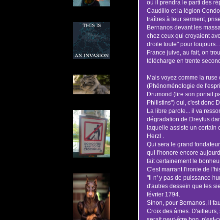
où il prendra le parti des r
Caudillo et la légion Condor
traîtres à leur serment, pri
Bernanos devant les massac
chez ceux qui croyaient av
droite toute" pour toujours.
France juive, au fait, on tr
télécharge en trente secon
Mais voyez comme la ruse d
(Phénoménologie de l'esprit)
Drumond (lire son portait pa
Philistins") oui, c'est donc
La libre parole... il va resso
dégradation de Dreyfus dans
laquelle assiste un certain
Herzl .
Qui sera le grand fondateur 
qui l'honore encore aujourd
fait certainement le bonheur
C'est marrant l'ironie de l'hi
"Il n' y pas de puissance h
d'autres dessein que les si
février 1794.
Sinon, pour Bernanos, il f
Croix des âmes. D'ailleurs, s
serait peut-être bon, n'est-