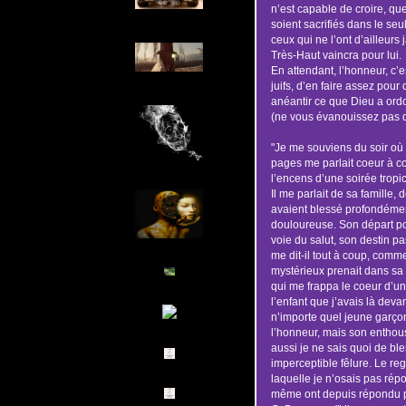
n’est capable de croire, qu
soient sacrifiés dans le seu
ceux qui ne l’ont d’ailleurs 
Très-Haut vaincra pour lui.
En attendant, l’honneur, c’es
juifs, d’en faire assez pou
anéantir ce que Dieu a ord
(ne vous évanouissez pas 
"Je me souviens du soir où 
pages me parlait coeur à co
l’encens d’une soirée tropica
Il me parlait de sa famille,
avaient blessé profondémen
douloureuse. Son départ po
voie du salut, son destin p
me dit-il tout à coup, comme
mystérieux prenait dans sa
qui me frappa le coeur d’un
l’enfant que j’avais là dev
n’importe quel jeune garçon
l’honneur, mais son enthousi
aussi je ne sais quoi de bl
imperceptible fêlure. Le reg
laquelle je n’osais pas répo
même ont depuis répondu p