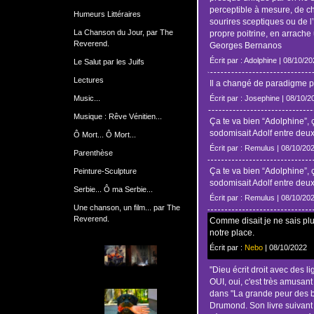
perceptible à mesure, de cha
Humeurs Littéraires
sourires sceptiques ou de l’
La Chanson du Jour, par The
propre poitrine, en arrache 
Reverend.
Georges Bernanos
Écrit par : Adolphine | 08/10/2
Le Salut par les Juifs
Lectures
Il a changé de paradigme pa
Music...
Écrit par : Josephine | 08/10/2
Musique : Rêve Vénitien...
Ça te va bien “Adolphine”, 
sodomisait Adolf entre deu
Ô Mort... Ô Mort...
Écrit par : Remulus | 08/10/20
Parenthèse
Ça te va bien “Adolphine”, 
Peinture-Sculpture
sodomisait Adolf entre deu
Serbie... Ô ma Serbie...
Écrit par : Remulus | 08/10/20
Une chanson, un film... par The
Reverend.
Comme disait je ne sais plus
notre place.
Écrit par :
Nebo
| 08/10/2022
"Dieu écrit droit avec des l
OUI, oui, c'est très amusan
dans "La grande peur des 
Drumond. Son livre suivant