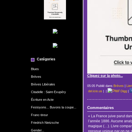
Catégories
Blues
Cliquez sur la photo...
Brèves
Brèves Libérales
05:05 Publié dans
Brèves
|
Lie
del.icio.us
|
|
Digg
|
Citadelle : Saint-Exupéry
Écriture en Acte
Festoyons... Buvons la coupe...
Commentaires
Franc-tireur
« La France juive parut dan
l’année 1886. Aucune analys
Friedrich Nietzsche
magique (…). Livre comparab
Gender...
presque unique par on ne sa