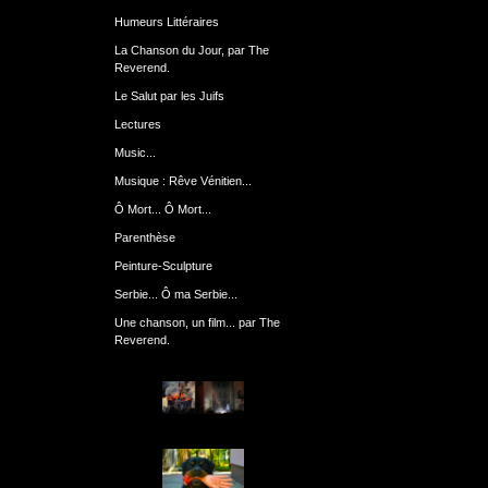
Humeurs Littéraires
La Chanson du Jour, par The
Reverend.
Le Salut par les Juifs
Lectures
Music...
Musique : Rêve Vénitien...
Ô Mort... Ô Mort...
Parenthèse
Peinture-Sculpture
Serbie... Ô ma Serbie...
Une chanson, un film... par The
Reverend.