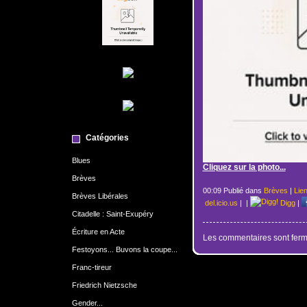
Catégories
Blues
Cliquez sur la photo...
Brèves
00:09 Publié dans
Brèves
|
Lie
Brèves Libérales
del.icio.us
|
|
Digg
|
Citadelle : Saint-Exupéry
Écriture en Acte
Les commentaires sont ferm
Festoyons... Buvons la coupe...
Franc-tireur
Friedrich Nietzsche
Gender...