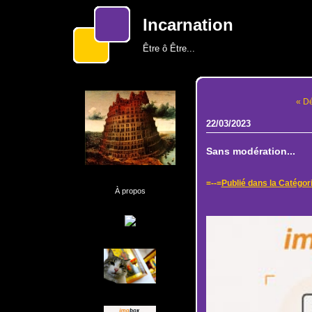
Incarnation
Être ô Être...
« Dé
22/03/2023
Sans modération...
=--=
Publié dans la Catégor
À propos