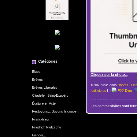
Catégories
Blues
Cliquez sur la photo...
Brèves
16:06 Publié dans
Brèves
|
Lie
Brèves Libérales
del.icio.us
|
|
Digg
|
Citadelle : Saint-Exupéry
Écriture en Acte
Les commentaires sont ferm
Festoyons... Buvons la coupe...
Franc-tireur
Friedrich Nietzsche
Gender...