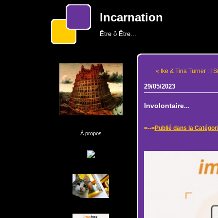
Incarnation
Être ô Être...
« Ike & Tina Turner : I 
29/05/2023
Involontaire...
=--=
Publié dans la Catégor
À propos