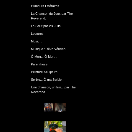
Humeurs Littéraires
La Chanson du Jour, par The
Reverend.
Le Salut par les Juifs
Lectures
Music...
Musique : Rêve Vénitien...
Ô Mort... Ô Mort...
Parenthèse
Peinture-Sculpture
Serbie... Ô ma Serbie...
Une chanson, un film... par The
Reverend.