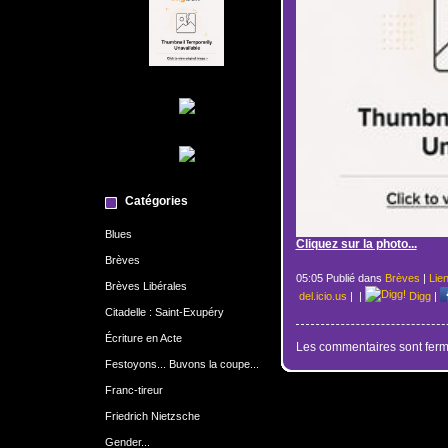
Catégories
Blues
Cliquez sur la photo...
Brèves
05:05 Publié dans
Brèves
|
Lie
Brèves Libérales
del.icio.us
|
|
Digg
|
Citadelle : Saint-Exupéry
Écriture en Acte
Les commentaires sont ferm
Festoyons... Buvons la coupe...
Franc-tireur
Friedrich Nietzsche
Gender...