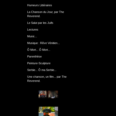
Humeurs Littéraires
La Chanson du Jour, par The
Reverend.
Le Salut par les Juifs
Lectures
Music...
Musique : Rêve Vénitien...
Ô Mort... Ô Mort...
Parenthèse
Peinture-Sculpture
Serbie... Ô ma Serbie...
Une chanson, un film... par The
Reverend.