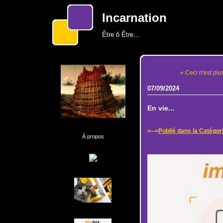
Incarnation
Être ô Être...
« Ceci n'est plu
07/09/2024
En vie...
=--=
Publié dans la Catégor
À propos