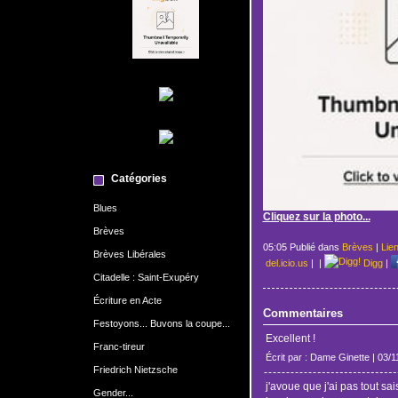
Catégories
Blues
Cliquez sur la photo...
Brèves
05:05 Publié dans
Brèves
|
Lie
Brèves Libérales
del.icio.us
|
|
Digg
|
Citadelle : Saint-Exupéry
Écriture en Acte
Commentaires
Festoyons... Buvons la coupe...
Excellent !
Franc-tireur
Écrit par : Dame Ginette | 03/
Friedrich Nietzsche
j'avoue que j'ai pas tout sai
Gender...