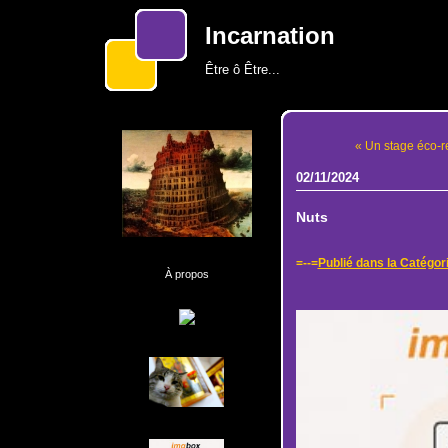
Incarnation
Être ô Être...
« Un stage éco-r
02/11/2024
Nuts
=--=
Publié dans la Catégor
À propos