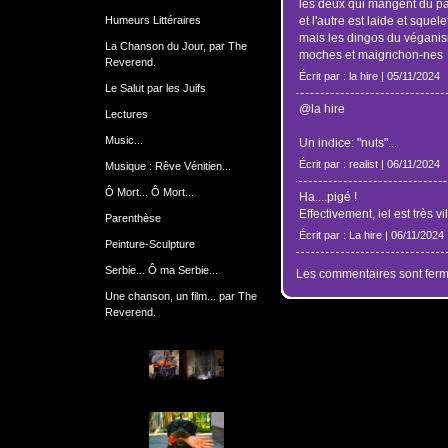
les deux qui mangent du pa
Humeurs Littéraires
et l'autre est laide et squel
mais les dingos du véganism
La Chanson du Jour, par The
moches et maigrichon-nes
Reverend.
Écrit par : la hire | 05/11/2024
Le Salut par les Juifs
@la hire
Lectures
Music...
Un indice: "nuts"...
Écrit par : realist | 06/11/2024
Musique : Rêve Vénitien...
Ô Mort... Ô Mort...
Ha....pigé !
Effectivement, iel est très vi
Parenthèse
Écrit par : La hire | 06/11/2024
Peinture-Sculpture
Serbie... Ô ma Serbie...
Les commentaires sont ferm
Une chanson, un film... par The
Reverend.