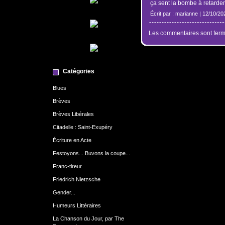
ça sent la bombe à retardem
Écrit par : marianne | 12/10/20
Les commentaires sont ferm
Catégories
Blues
Brèves
Brèves Libérales
Citadelle : Saint-Exupéry
Écriture en Acte
Festoyons... Buvons la coupe...
Franc-tireur
Friedrich Nietzsche
Gender...
Humeurs Littéraires
La Chanson du Jour, par The