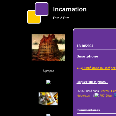
Incarnation
Être ô Être...
12/10/2024
Smartphone
=--=
Publié dans la Catégor
À propos
Cliquez sur la photo...
05:05 Publié dans
Brèves
|
Lie
del.icio.us
|
|
Digg
|
Commentaires