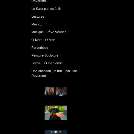
Reverend.
Le Salut par les Juifs
Lectures
Music...
Musique : Rêve Vénitien...
Ô Mort... Ô Mort...
Parenthèse
Peinture-Sculpture
Serbie... Ô ma Serbie...
Une chanson, un film... par The
Reverend.