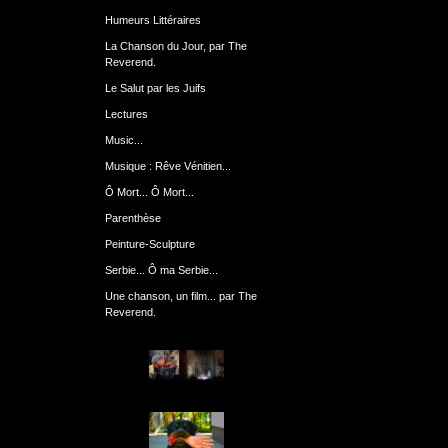
Humeurs Littéraires
La Chanson du Jour, par The
Reverend.
Le Salut par les Juifs
Lectures
Music...
Musique : Rêve Vénitien...
Ô Mort... Ô Mort...
Parenthèse
Peinture-Sculpture
Serbie... Ô ma Serbie...
Une chanson, un film... par The
Reverend.