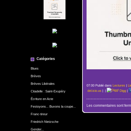
Catégories
Blues
Brèves
Brèves Libérales
07:00 Publié dans
Lectures
|
Li
del.icio.us
|
|
Digg
|
Citadelle : Saint-Exupéry
Écriture en Acte
Les commentaires sont ferm
Festoyons... Buvons la coupe...
Franc-tireur
Friedrich Nietzsche
Gender...