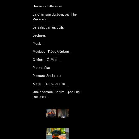
Humeurs Littéraires
La Chanson du Jour, par The
Reverend.
Le Salut par les Juifs
Lectures
Music...
Musique : Rêve Vénitien...
Ô Mort... Ô Mort...
Parenthèse
Peinture-Sculpture
Serbie... Ô ma Serbie...
Une chanson, un film... par The
Reverend.