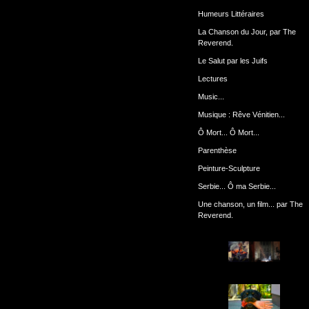
Humeurs Littéraires
La Chanson du Jour, par The
Reverend.
Le Salut par les Juifs
Lectures
Music...
Musique : Rêve Vénitien...
Ô Mort... Ô Mort...
Parenthèse
Peinture-Sculpture
Serbie... Ô ma Serbie...
Une chanson, un film... par The
Reverend.