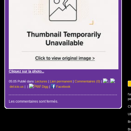
Cliquez sur la photo...
05:05 Publié dans
Lectures
|
Lien permanent
|
Commentaires (0)
|
|
del.icio.us
|
|
Digg
|
Facebook
l'
pe
Les commentaires sont fermés.
Ch
U
Br
Br