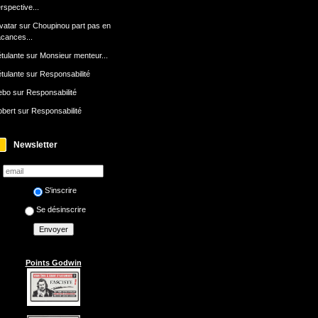
rspective...
avatar
sur
Choupinou part pas en
cances...
tulante
sur
Monsieur menteur...
tulante
sur
Responsabilité
ebo
sur
Responsabilité
bert
sur
Responsabilité
Newsletter
S'inscrire
Se désinscrire
Points Godwin