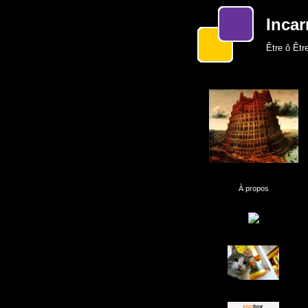
Incar
Être ô Être
À propos