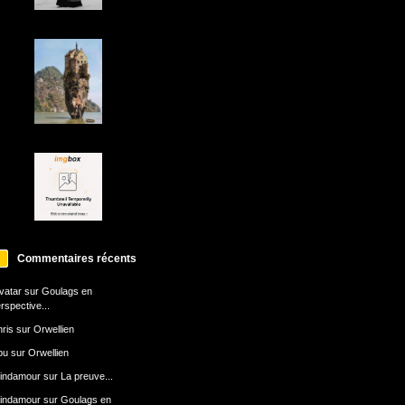
Commentaires récents
avatar
sur
Goulags en
rspective...
ris
sur
Orwellien
bu
sur
Orwellien
indamour
sur
La preuve...
indamour
sur
Goulags en