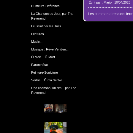
Écrit par : Mario | 10/04/2025
Humeurs Littéraires
La Chanson du Jour, par The
Les commentaires sont ferm
Reverend.
Le Salut par les Juifs
Lectures
Music...
Musique : Rêve Vénitien...
Ô Mort... Ô Mort...
Parenthèse
Peinture-Sculpture
Serbie... Ô ma Serbie...
Une chanson, un film... par The
Reverend.