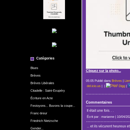
Catégories
Blues
Cliquez sur la photo...
Brèves
05:05 Publié dans
Brèves
|
Lie
Brèves Libérales
del.icio.us
|
|
Digg
|
Citadelle : Saint-Exupéry
Écriture en Acte
Commentaires
Festoyons... Buvons la coupe...
Il était une fois. . .
Franc-tireur
Écrit par : marianne | 10/04/20
Friedrich Nietzsche
... et ils vécurent heureux 
Gender...