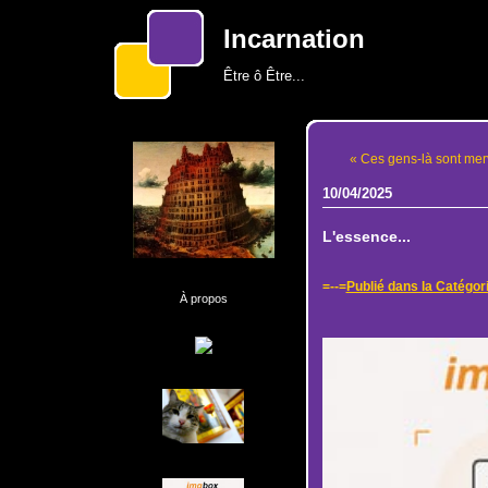
Incarnation
Être ô Être...
« Ces gens-là sont merv
10/04/2025
L'essence...
=--=
Publié dans la Catégor
À propos