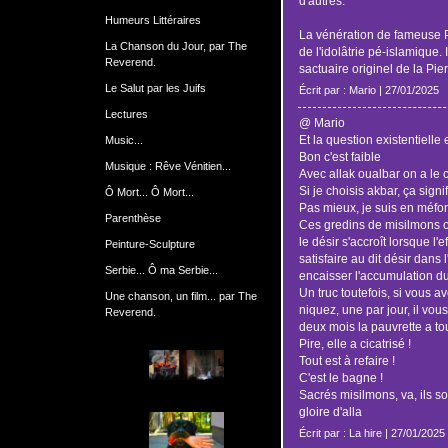
d'autres.
Humeurs Littéraires
La vénération de fameuse Pi
La Chanson du Jour, par The
de l'idolâtrie pé-islamique.
Reverend.
sactuaire originel de la Pie
Le Salut par les Juifs
Écrit par : Mario | 27/01/2025
Lectures
@ Mario
Et la question existentielle 
Music...
Bon c'est faible
Musique : Rêve Vénitien...
Avec allak oualbar on a le c
Si je choisis akbar, ça signi
Ô Mort... Ô Mort...
Pas mieux, je suis en méfo
Parenthèse
Ces gredins de misilmons on
le désir s'accroît lorsque l'
Peinture-Sculpture
satisfaire au dit désir dans
Serbie... Ô ma Serbie...
encaisser l'accumulation du d
Un truc toutefois, si vous a
Une chanson, un film... par The
niquez, une par jour, il vou
Reverend.
deux mois la pauvrette a to
Pire, elle a cicatrisé !
Tout est à refaire !
C'est le bagne !
Sacrés misilmons, va, ils son
gloire d'alla
Écrit par : La hire | 27/01/2025