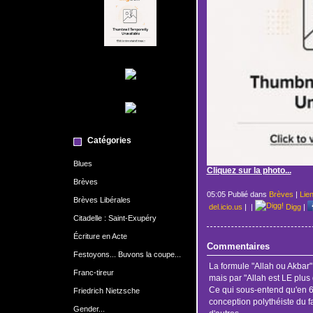
Catégories
Blues
Cliquez sur la photo...
Brèves
05:05 Publié dans
Brèves
|
Lie
Brèves Libérales
del.icio.us
|
|
Digg
|
Citadelle : Saint-Exupéry
Écriture en Acte
Commentaires
Festoyons... Buvons la coupe...
La formule "Allah ou Akbar" 
Franc-tireur
mais par "Allah est LE plus
Ce qui sous-entend qu'en 6
Friedrich Nietzsche
conception polythéiste du fa
Gender...