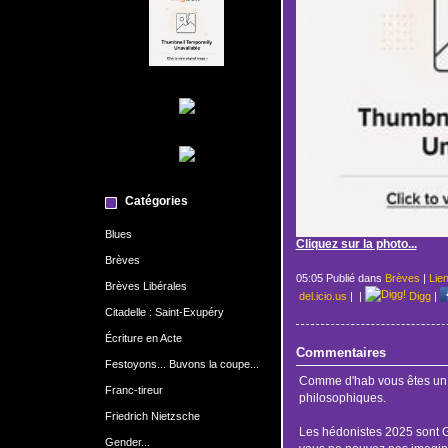
Catégories
Blues
Cliquez sur la photo...
Brèves
05:05 Publié dans
Brèves
|
Lie
Brèves Libérales
del.icio.us
|
|
Digg
|
Citadelle : Saint-Exupéry
Écriture en Acte
Commentaires
Festoyons... Buvons la coupe...
Comme d'hab vous êtes un p
Franc-tireur
philosophiques.
Friedrich Nietzsche
Les hédonistes 2025 sont
Gender...