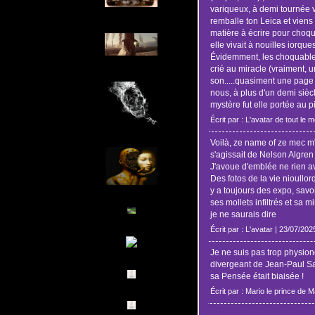
variqueux, à demi tournée ver
remballe ton Leica et viens 
matière à écrire pour choqu
elle vivait à nouilles iorque
Évidemment, les choquables
crié au miracle (vraiment,
son.....quasiment une page c
nous, à plus d'un demi siècl
mystère fut elle portée au p
Écrit par : L'avatar de tout le
Voilà, ze name of ze mec m'e
s'agissait de Nelson Algren
J'avoue d'emblée ne rien av
Des fotos de la vie nioullo
y a toujours des expo, savoir
ses mollets infiltrés et sa 
je ne saurais dire
Écrit par : L'avatar | 23/07/202
Je ne suis pas trop physio
divergeant de Jean-Paul S
sa Pensée était biaisée !
Écrit par : Mario le prince de 