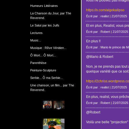
vous ne pouvez pas imagin
Humeurs Littéraires
https://x.com/algekalipso
La Chanson du Jour, par The
Écrit par : realist | 21/07/2025
Reverend.
Le Salut par les Juifs
Et en plus, Realist, vous pr
Écrit par : Robert | 21/07/2025
Lectures
Music...
En plus !!
Écrit par : Mario le prince de 
Musique : Rêve Vénitien...
Ô Mort... Ô Mort...
@Mario & Robert
Parenthèse
Non, je ne prends pas tout 
Peinture-Sculpture
quelque variété que ce soit
Serbie... Ô ma Serbie...
https://2chriss.wordpress.
Une chanson, un film... par The
Écrit par : realist | 21/07/2025
Reverend.
En plus, realist, vous prêch
Écrit par : Robert | 21/07/2025
@Robert
Voilà une belle "projection