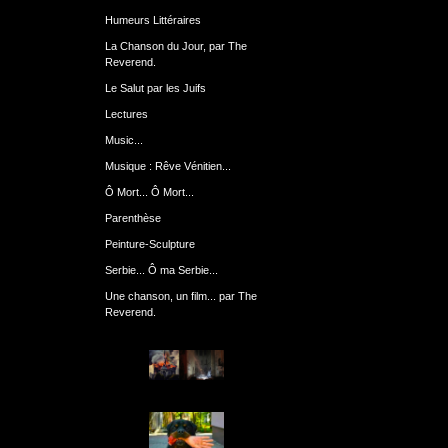
Humeurs Littéraires
La Chanson du Jour, par The
Reverend.
Le Salut par les Juifs
Lectures
Music...
Musique : Rêve Vénitien...
Ô Mort... Ô Mort...
Parenthèse
Peinture-Sculpture
Serbie... Ô ma Serbie...
Une chanson, un film... par The
Reverend.