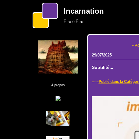
Incarnation
Être ô Être...
« A
29/07/2025
Subtilité...
=--=
Publié dans la Catégor
À propos