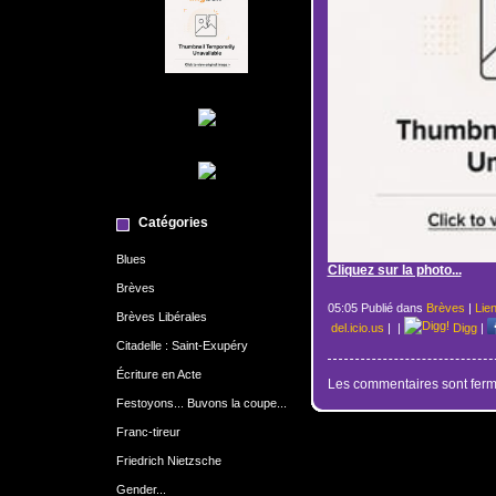
Catégories
Blues
Cliquez sur la photo...
Brèves
05:05 Publié dans
Brèves
|
Lie
Brèves Libérales
del.icio.us
|
|
Digg
|
Citadelle : Saint-Exupéry
Écriture en Acte
Les commentaires sont ferm
Festoyons... Buvons la coupe...
Franc-tireur
Friedrich Nietzsche
Gender...